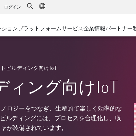
ドファイアウォール
アドバンストテクニカルアカウントマ
WAF
キュリティソリューション
製造
ログイン
MSPパートナー
導入事例
DDoS防御
小売
AWS Cloud
サイバーハブ
cess Service Edge
ーション
プラットフォーム
サービス
企業情報
パートナー
地方自治体
SASE
Google Cloud Platform
イベント&ウェビ
ティング
通信事業者/サービス プロバイ
プライベートアクセス
Azure Cloud
環境別ソリューション
インターネットアクセス
パートナー ポータル
ストと最小特権
エンタープライズブラウザ
大規模企業
トビルディング向けIoT
小規模企業および中規模企業
ィング向けIoT
クノロジーをつなぎ、生産的で楽しく効率的な
トビルディングには、プロセスを合理化し、収
チャが装備されています。