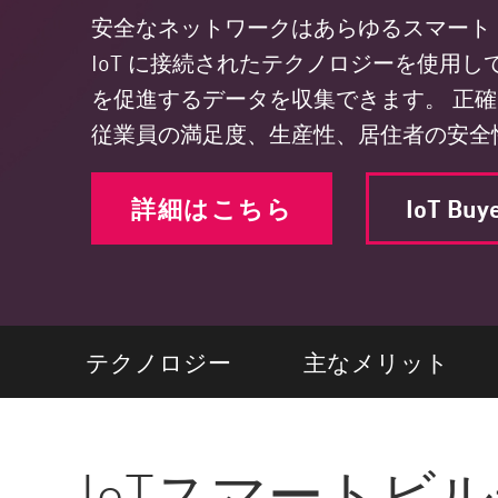
エンドポイント
安全なネットワークはあらゆるスマート 
ブラウズ
IoT に接続されたテクノロジーを使用
SaaS
を促進するデータを収集できます。 正
従業員の満足度、生産性、居住者の安全
エクスポージャー管理
脅威インテリジェンス
詳細はこちら
IoT Buy
Exposure Prioritization
Cyber Asset Attack Surface Management
安全な修復
ThreatCloudのAI
テクノロジー
主なメリット
AIセキュリティ
Workforce AI Security
IoTスマートビ
AI Red Teaming
製品を見る（A-Z）