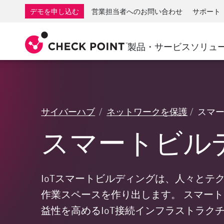
AI Governance & Access Control
SMB向けファイアウォール
検出
サービスとしてのマネージ
IoTセ
デモを申し込む
営業担当者へのお問い合わせ
サポート
AI Network Firewall
産業用ファイアウォール
応答
クラウドとIT
SD-WAN
AI Runtime Protection
SD-WAN
Secure Ac
製品・サービス
ソリュ
ランサムウェア対策
リモート アクセスVPN
サポート・センター
脅威ハン
コラボレーション セキュリティ
ファイアウォールクラスタ
脅威対策
サポート プラン
コンプライアンス
ゼロトラ
ダイヤモンド サービス
セキュリティ管理
サイバーハブ
ネットワークを保護
スマー
アドボカシーマネジメントサービス
業界別ソリューション
Agentic Network Security Orchestration
スマートビルデ
Proサポート
セキュリティ管理アプライアンス
AIを活用したセキュリティ管理
ワークスペース
IoTスマートビルディングは、人々とテ
作業スペースを作り出します。 スマー
メール＆コラボレーション
益性を高めるIoT接続インフラストラク
モバイル