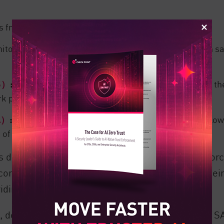
 from online threats by filtering malicious content
tors and secures SaaS application usage to maintain safe
S）
:
Offers scalable firewall protection delivered from th
ork perimeter
A）
:
Enforces strict identity-based access controls, allo
act of compromised accounts
distributed Points of Presence (PoPs) that enforc
onnect to the nearest POP instead of routing their 
viding SD-WAN hybrid security capabilities.
s, devices, and applications to the network edge, 