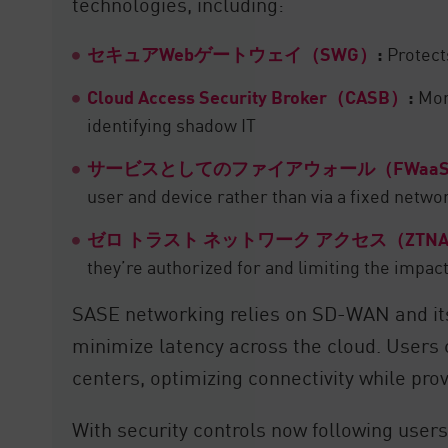
technologies, including:
セキュアWebゲートウェイ（SWG）
:
Protects
Cloud Access Security Broker（CASB）
:
Moni
identifying shadow IT
サービスとしてのファイアウォール（FWaa
user and device rather than via a fixed netw
ゼロ トラスト ネットワーク アクセス（ZTN
they’re authorized for and limiting the imp
SASE networking relies on SD-WAN and its 
minimize latency across the cloud. Users c
centers, optimizing connectivity while pro
With security controls now following user