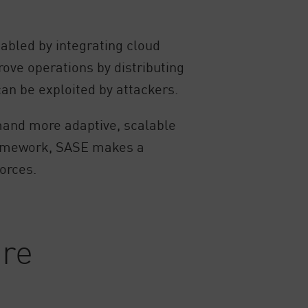
nabled by integrating cloud
rove operations by distributing
n be exploited by attackers.
emand more adaptive, scalable
framework, SASE makes a
forces.
ere