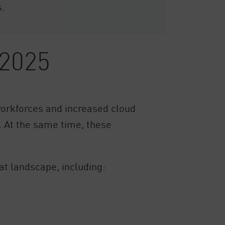
s.
 2025
 workforces and increased cloud
. At the same time, these
at landscape, including: