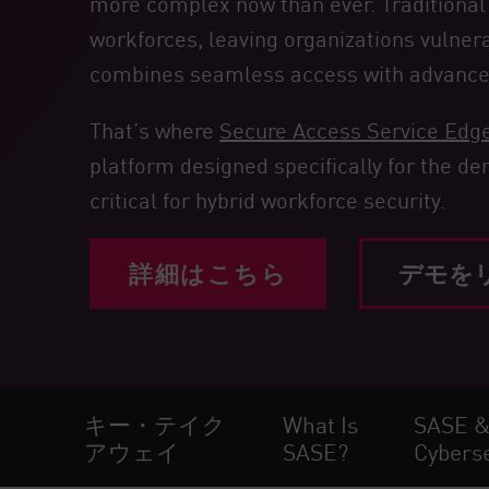
more complex now than ever. Traditional
エンドポイント
workforces, leaving organizations vulne
ブラウズ
combines seamless access with advanced pr
SaaS
That’s where
Secure Access Service Edg
エクスポージャー管理
platform designed specifically for the d
脅威インテリジェンス
critical for hybrid workforce security.
Exposure Prioritization
Cyber Asset Attack Surface Management
詳細はこちら
デモを
安全な修復
ThreatCloudのAI
AIセキュリティ
キー・テイク
What Is
SASE & 
Workforce AI Security
アウェイ
SASE?
Cyberse
AI Red Teaming
製品を見る（A-Z）