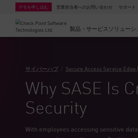
AI Governance & Access Control
SMB向けファイアウォール
検出
サービスとしてのマネージ
IoTセ
デモを申し込む
営業担当者へのお問い合わせ
サポート
AI Network Firewall
産業用ファイアウォール
応答
クラウドとIT
SD-WAN
AI Runtime Protection
SD-WAN
Secure Ac
製品・サービス
ソリューシ
ランサムウェア対策
リモート アクセスVPN
サポート・センター
脅威ハン
コラボレーション セキュリティ
ファイアウォールクラスタ
脅威対策
サポート プラン
コンプライアンス
ゼロトラ
ダイヤモンド サービス
セキュリティ管理
サイバーハブ
Secure Access Service Edge
アドボカシーマネジメントサービス
業界別ソリューション
Agentic Network Security Orchestration
Why SASE Is Cr
Proサポート
セキュリティ管理アプライアンス
AIを活用したセキュリティ管理
Security
ワークスペース
メール＆コラボレーション
With employees accessing sensitive data a
モバイル