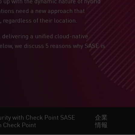
 up with the dynamic nature of hybrid
ations need a new approach that
regardless of their location.
 delivering a unified cloud-native
Below, we discuss 5 reasons why SASE is
rity with Check Point SASE
企業
m Check Point
情報