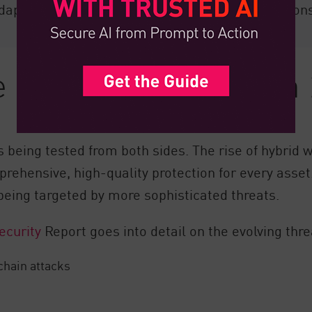
dapt to the evolving needs of modern organization
 of Cybersecurity in
is being tested from both sides. The rise of hybrid
rehensive, high-quality protection for every asset
being targeted by more sophisticated threats.
ecurity
Report goes into detail on the evolving thre
chain attacks