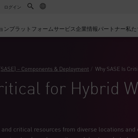
ドファイアウォール
アドバンストテクニカルアカウントマ
WAF
キュリティソリューション
製造
ログイン
MSPパートナー
導入事例
DDoS防御
小売
AWS Cloud
サイバーハブ
cess Service Edge
ョン
プラットフォーム
サービス
企業情報
パートナー
私た
地方自治体
SASE
Google Cloud Platform
イベント&ウェビナー
ティング
通信事業者/サービス プロバイ
プライベートアクセス
Azure Cloud
環境別ソリューション
インターネットアクセス
パートナー ポータル
ストと最小特権
エンタープライズブラウザ
大規模企業
 (SASE) – Components & Deployment
Why SASE Is Criti
小規模企業および中規模企業
itical for Hybrid 
nd critical resources from diverse locations and d