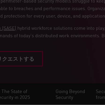
 perimeter-based security models struggle to keep
rable to breaches and performance issues. Organiz
otection for every user, device, and application, 
e (SASE)
hybrid workforce solutions come into play,
emands of today’s distributed work environments. 
リクエストする
The State of
Going Beyond
Secu
curity in 2025
Security
fro