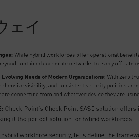
ウェイ
enges:
While hybrid workforces offer operational benefits
beyond contained corporate networks to every off-site 
he Evolving Needs of Modern Organizations:
With zero tr
rehensive visibility, and consistent security policies ac
y are connecting from and whatever device they are usin
E:
Check Point’s Check Point SASE solution offers 
ng it the perfect solution for hybrid workforces.
 hybrid workforce security, let’s define the framewor