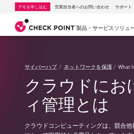
AI Governance & Access Control
SMB向けファイアウォール
検出
サービスとしてのマネージ
IoTセ
デモを申し込む
営業担当者へのお問い合わせ
サポート
AI Network Firewall
産業用ファイアウォール
応答
クラウドとIT
SD-WAN
AI Runtime Protection
SD-WAN
Secure Ac
製品・サービス
ソリュ
ランサムウェア対策
リモート アクセスVPN
サポート・センター
脅威ハン
コラボレーション セキュリティ
ファイアウォールクラスタ
脅威対策
サポート プラン
コンプライアンス
ゼロトラ
ダイヤモンド サービス
セキュリティ管理
サイバーハブ
ネットワークを保護
What I
アドボカシーマネジメントサービス
業界別ソリューション
Agentic Network Security Orchestration
クラウドにお
Proサポート
セキュリティ管理アプライアンス
AIを活用したセキュリティ管理
ィ管理とは
ワークスペース
メール＆コラボレーション
クラウドコンピューティングは、競合他
モバイル