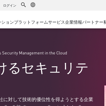
ドファイアウォール
アドバンストテクニカルアカウントマ
WAF
キュリティソリューション
製造
ログイン
MSPパートナー
導入事例
DDoS防御
小売
AWS Cloud
サイバーハブ
cess Service Edge
ーション
プラットフォーム
サービス
企業情報
パートナー
地方自治体
SASE
Google Cloud Platform
イベント&ウェビ
ティング
通信事業者/サービス プロバイ
プライベートアクセス
Azure Cloud
インターネットアクセス
環境別ソリューション
パートナー ポータル
ストと最小特権
エンタープライズブラウザ
大規模企業
s Security Management in the Cloud
小規模企業および中規模企業
けるセキュリテ
社に対して技術的優位性を得ようとする企業