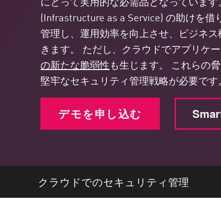
にとって実用的な必需品となっています。 SaaS (So
エンドポイント
(Infrastructure as a Servi
ブラウズ
管理し、運用効率を向上させ、ビジネス
SaaS
きます。 ただし、クラウドでアプリケ
エクスポージャー管理
の新たな脆弱性
も生じます。 これらの
堅牢なセキュリティ管理戦略が必要です
脅威インテリジェンス
Exposure Prioritization
デモを申し込む
Sma
Cyber Asset Attack Surface Management
安全な修復
ThreatCloudのAI
AIセキュリティ
クラウドでのセキュリティ管理
Workforce AI Security
AI Red Teaming
製品を見る（A-Z）