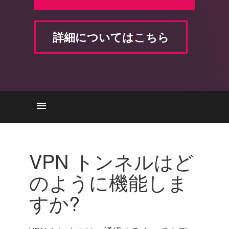
詳細についてはこちら
それはどのように機能します
か
VPN トンネルはど
種類
のように機能しま
メリット
すか?
スプリットトンネリングの理
解