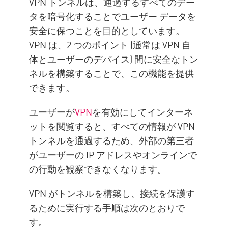
VPN Security with Check Point
VPN トンネルは、通過するすべてのデー
VPN
タを暗号化することでユーザー データを
企業情報
安全に保つことを目的としています。
VPN は、2 つのポイント (通常は VPN 自
体とユーザーのデバイス) 間に安全なトン
ネルを構築することで、この機能を提供
できます。
ユーザーが
VPN
を有効にしてインターネ
ットを閲覧すると、すべての情報が VPN
トンネルを通過するため、外部の第三者
がユーザーの IP アドレスやオンラインで
の行動を観察できなくなります。
VPN がトンネルを構築し、接続を保護す
るために実行する手順は次のとおりで
す。