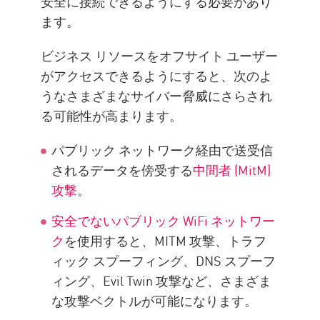
安全に接続できるようにする必要があり
ベスト プラクティス
ます。
長所と短所
ビジネス リソースをオフサイト ユーザー
リモートアクセスVPNとCheck
がアクセスできるようにすると、次のよ
Point SASE
うなさまざまなサイバー脅威にさらされ
企業情報
る可能性が高まります。
パブリック ネットワーク経由で送受信
されるデータを傍受する
中間者 (MitM)
攻撃
。
安全でないパブリック WiFi ネットワー
ク
を使用すると、MITM 攻撃、トラフ
ィック スプーフィング、DNS スプーフ
ィング、Evil Twin 攻撃など、さまざま
な攻撃ベクトルが可能になります。