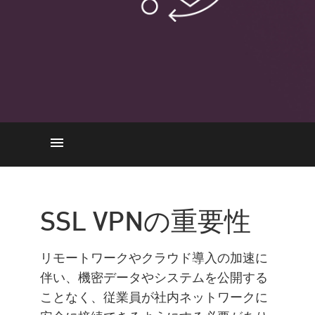
重要性
仕組み
SSL VPNの重要性
主な特長
ステップバイステップガイド
リモートワークやクラウド導入の加速に
IPsec と SSL
伴い、機密データやシステムを公開する
ことなく、従業員が社内ネットワークに
SASE/SSEフレームワーク