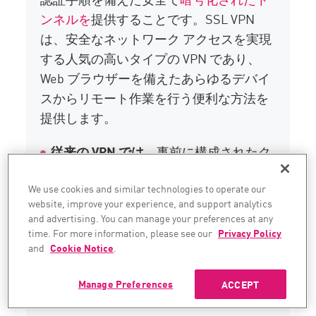
ンネルを
提供することです。SSL VPN
は、安全なネットワーク アクセスを実現
する人気の高いタイプの VPN であり、
Web ブラウザーを備えたあらゆるデバイ
スからリモート作業を行う便利な方法を
提供します。
従来の VPN では
、事前に構成されたク
ライアントとより緊密なシステム統合
We use cookies and similar technologies to operate our
が必要です。
website, improve your experience, and support analytics
and advertising. You can manage your preferences at any
クライアントレス SSL VPN
ソリューシ
time. For more information, please see our
Privacy Policy
ョンを使用すると、ユーザーはソフト
and
Cookie Notice
.
ウェアをインストールすることなく社
内のビジネス ネットワークにアクセス
Manage Preferences
ACCEPT
できます。