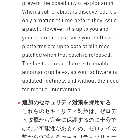
prevent the possibility of exploitation.
When a vulnerability is discovered, it’s
only a matter of time before they issue
a patch. However, it’s up to you and
your team to make sure your software
platforms are up to date at all times.
patched when that patch is released
.
The best approach here is to enable
automatic updates, so your software is
updated routinely, and without the need
for manual intervention.
追加のセキュリティ対策を採用する
これらのセキュリティ対策は、ゼロデ
イ攻撃から完全に保護するのに十分で
はない可能性があるため、ゼロデイ攻
撃から保護するセキュリティソリュー