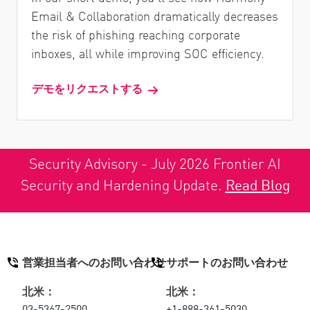
Email & Collaboration dramatically decreases
the risk of phishing reaching corporate
inboxes, all while improving SOC efficiency.
デモをリクエストする
Security Advisory - July 2026 Frontier AI
Security and Hardening Update.
Read Blog
営業担当者へのお問い合わせ
サポートのお問い合わせ
北米：
北米：
03-5367-2500
+1-888-361-5030