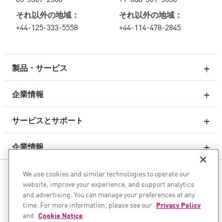
それ以外の地域：
それ以外の地域：
+44-125-333-5558
+44-114-478-2845
製品・サービス
企業情報
次世代ファイアウォール
サービスとサポート
エンタープライズファイアウォール
企業情報
クラウド向けのネットワーク セキュリティ
WAF
We use cookies and similar technologies to operate our
ソーシャル・メディア
SASE
website, improve your experience, and support analytics
and advertising. You can manage your preferences at any
AIトランスフォーメーションを安全に実現
time. For more information, please see our
Privacy Policy
and
Cookie Notice
.
©1994–2026 Check Point Software Technologies Ltd. All rights
電子メール セキュリティ