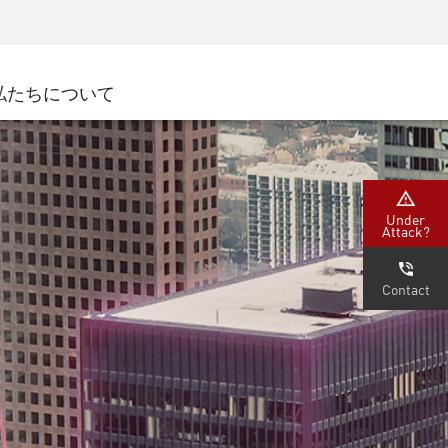
ネジメント
セキュリティアウェアネス
CISOトレーニング
SecureAcademy
私たちについて
ナー
ダ
Under
Attack?
Contact