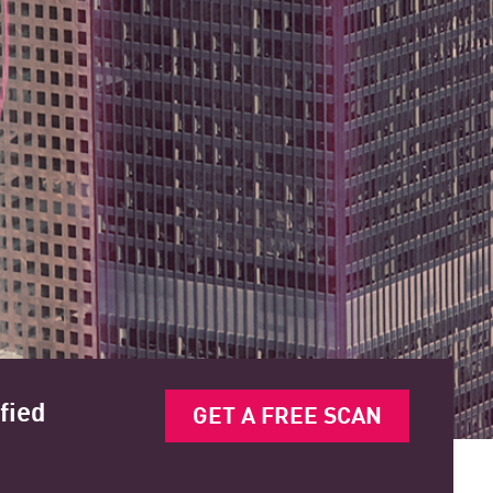
fied
GET A FREE SCAN