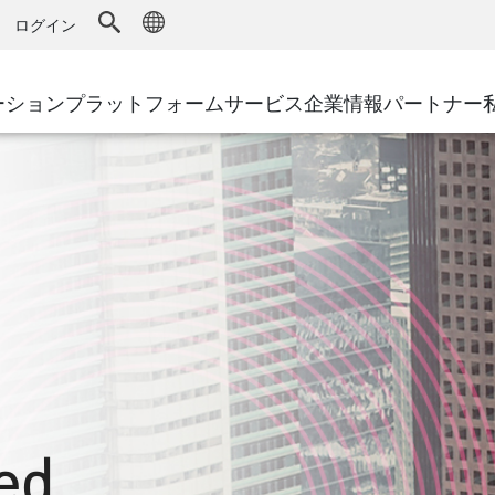
ドファイアウォール
アドバンストテクニカルアカウントマ
WAF
キュリティソリューション
製造
ログイン
MSPパートナー
導入事例
DDoS防御
小売
AWS Cloud
サイバーハブ
cess Service Edge
ーション
プラットフォーム
サービス
企業情報
パートナー
地方自治体
SASE
Google Cloud Platform
イベント&ウェビ
ティング
通信事業者/サービス プロバイ
プライベートアクセス
Azure Cloud
環境別ソリューション
インターネットアクセス
パートナー ポータル
ストと最小特権
エンタープライズブラウザ
大規模企業
小規模企業および中規模企業
ed,