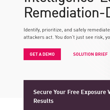
エンドポイント
Remediation-
ブラウズ
SaaS
Identify, prioritize, and safely remedia
エクスポージャー管理
attackers act. You don’t just see risk, yo
脅威インテリジェンス
Exposure Prioritization
GET A DEMO
SOLUTION BRIEF
Cyber Asset Attack Surface Management
安全な修復
ThreatCloudのAI
AIセキュリティ
Secure Your Free Exposure V
Workforce AI Security
Results
AI Red Teaming
製品を見る（A-Z）