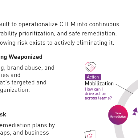
ilt to operationalize CTEM into continuous
ability prioritization, and safe remediation.
ing risk exists to actively eliminating it.
eing Weaponized
g, brand abuse, and
ties and
at’s targeted and
ganization.
isk
remediation plans by
 gaps, and business