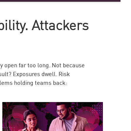
ility. Attackers
y open far too long. Not because
esult? Exposures dwell. Risk
blems holding teams back: