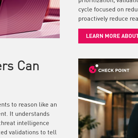
cycle focused on redu
proactively reduce rea
LEARN MORE ABOU
ers Can
nts to reason like an
nt. It understands
threat intelligence
ed validations to tell