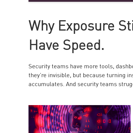
AI Agent Security
Why Exposure Stil
Have Speed.
Security teams have more tools, dashbo
they’re invisible, but because turning i
accumulates. And security teams strug