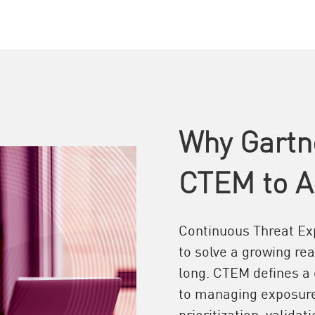
Why Gartn
CTEM to A
Continuous Threat E
to solve a growing re
long. CTEM defines a
to managing exposure 
prioritization, valida