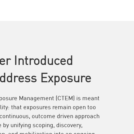
er Introduced
ddress Exposure
xposure Management (CTEM) is meant
ality: that exposures remain open too
 continuous, outcome driven approach
by unifying scoping, discovery,
tion, and mobilization into an ongoing