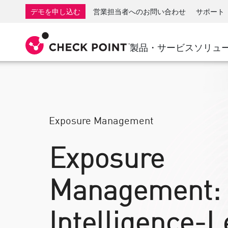
AI Governance & Access Control
SMB向けファイアウォール
検出
サービスとしてのマネージ
IoTセ
デモを申し込む
営業担当者へのお問い合わせ
サポート
AI Network Firewall
産業用ファイアウォール
応答
クラウドとIT
SD-WAN
AI Runtime Protection
SD-WAN
Secure Ac
製品・サービス
ソリュ
ランサムウェア対策
リモート アクセスVPN
サポート・センター
脅威ハン
コラボレーション セキュリティ
ファイアウォールクラスタ
脅威対策
サポート プラン
コンプライアンス
ゼロトラ
ダイヤモンド サービス
セキュリティ管理
アドボカシーマネジメントサービス
業界別ソリューション
Exposure Management
Agentic Network Security Orchestration
Proサポート
セキュリティ管理アプライアンス
Exposure
AIを活用したセキュリティ管理
Management:
ワークスペース
メール＆コラボレーション
Intelligence-L
モバイル