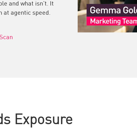
le and what isn’t. It
n at agentic speed.
 Scan
ds Exposure