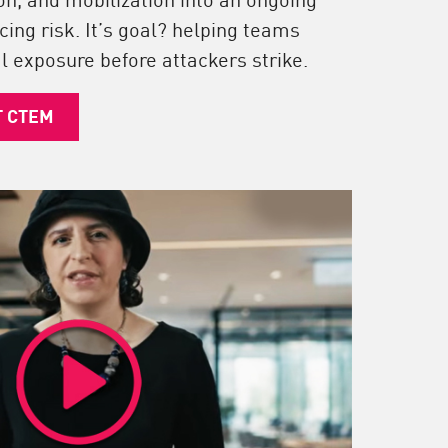
cing risk. It’s goal? helping teams
l exposure before attackers strike.
T CTEM