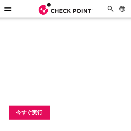
Toggle Navigation
セキュリティの実例
ネットワーク、ハイブリッドクラウド、電
子メール、エンドポイント全体で99.9%の
マルウェアを防止します。それが実践的な
セキュリティです
今すぐ実行