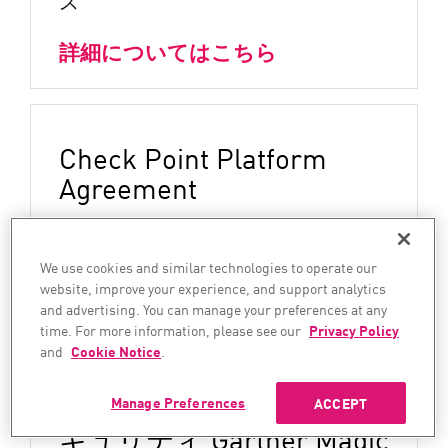
ス
詳細についてはこちら
Check Point Platform
Agreement
柔軟で予測可能な、包括的な料金体
We use cookies and similar technologies to operate our
系により、俊敏性を維持
website, improve your experience, and support analytics
and advertising. You can manage your preferences at any
詳細についてはこちら
time. For more information, please see our
Privacy Policy
and
Cookie Notice
.
チェック・ポイントのセ
Manage Preferences
ACCEPT
キュリティ Gartner Magic