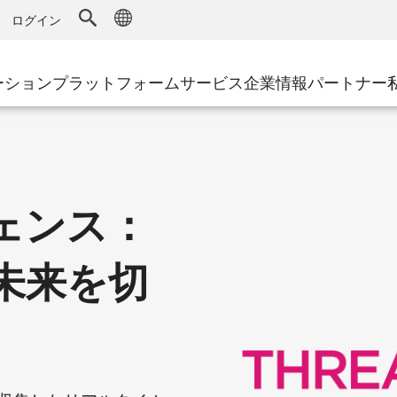
ドファイアウォール
アドバンストテクニカルアカウントマ
WAF
キュリティソリューション
製造
ログイン
MSPパートナー
導入事例
DDoS防御
小売
AWS Cloud
サイバーハブ
cess Service Edge
ーション
プラットフォーム
サービス
企業情報
パートナー
地方自治体
SASE
Google Cloud Platform
イベント&ウェビ
ティング
通信事業者/サービス プロバイ
プライベートアクセス
Azure Cloud
環境別ソリューション
インターネットアクセス
パートナー ポータル
ストと最小特権
エンタープライズブラウザ
大規模企業
ェンス：
小規模企業および中規模企業
未来を切