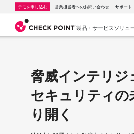
AI Governance & Access Control
SMB向けファイアウォール
検出
サービスとしてのマネージ
IoTセ
デモを申し込む
営業担当者へのお問い合わせ
サポート
AI Network Firewall
産業用ファイアウォール
応答
クラウドとIT
SD-WAN
AI Runtime Protection
SD-WAN
Secure Ac
製品・サービス
ソリュ
ランサムウェア対策
リモート アクセスVPN
サポート・センター
脅威ハン
コラボレーション セキュリティ
ファイアウォールクラスタ
脅威対策
サポート プラン
コンプライアンス
ゼロトラ
ダイヤモンド サービス
セキュリティ管理
アドボカシーマネジメントサービス
脅威インテリジ
業界別ソリューション
Agentic Network Security Orchestration
Proサポート
セキュリティ管理アプライアンス
セキュリティの
AIを活用したセキュリティ管理
ワークスペース
り開く
メール＆コラボレーション
モバイル