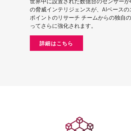
世界中に設置された数億台のセンサーが
エンドポイント
の脅威インテリジェンスが、AIベース
ブラウズ
ポイントのリサーチ チームからの独自の
SaaS
ってさらに強化されます。
エクスポージャー管理
詳細はこちら
脅威インテリジェンス
Exposure Prioritization
Cyber Asset Attack Surface Management
安全な修復
ThreatCloudのAI
AIセキュリティ
Workforce AI Security
AI Red Teaming
製品を見る（A-Z）