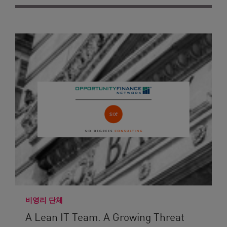
비영리 단체
A Lean IT Team. A Growing Threat