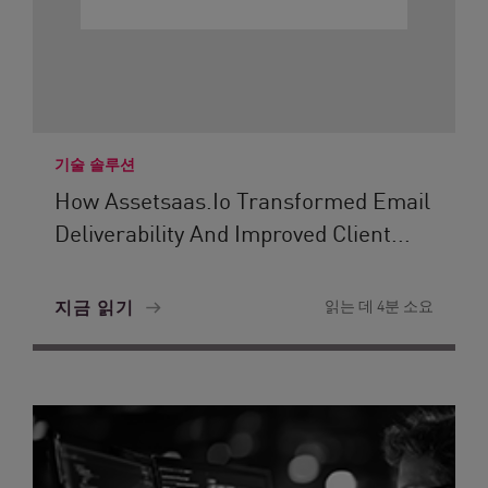
기술 솔루션
How Assetsaas.io Transformed Email
Deliverability And Improved Client...
지금 읽기
읽는 데 4분 소요