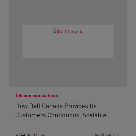
Telecommunications
How Bell Canada Provides Its
Customers Continuous, Scalable...
지금 읽기
읽는 데 3분 소요