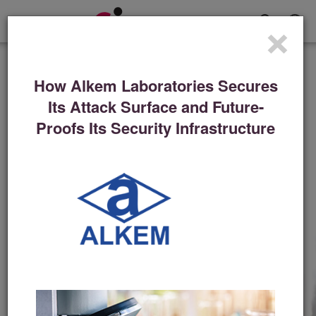
×
탐
색
전
고객 사례
환
How Alkem Laboratories Secures
덴버 브롱코스에게 수비는
Its Attack Surface and Future-
승리 전략입니다.
Proofs Its Security Infrastructure
“기술은 무엇보다도 중요하지만 사람도 중요합니
다. 체크포인트가 앞장선 또 다른 영역이 바로 이
것입니다.”
비디오 시청하기
지금 읽기