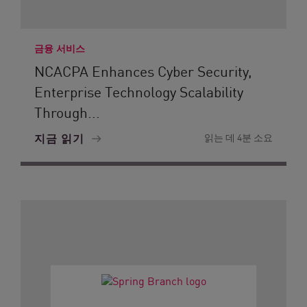
금융 서비스
NCACPA Enhances Cyber Security,
Enterprise Technology Scalability
Through...
지금 읽기
읽는 데 4분 소요