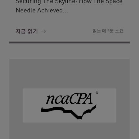
Securing The Skyline: How The Space
Needle Achieved...
지금 읽기
읽는 데 5분 소요