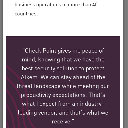
business operations in more than 40
countries.
Check Point의 글로벌 고객
이 어떻게 그들의 환경을 보
호하고 있는지 알아보세요.
“Check Point gives me peace of
mind, knowing that we have the
당사의 임무는 전 세계 최대 규모의 기업,
best security solution to protect
정부 및 서비스 제공업체 조직을 보호하는
Alkem. We can stay ahead of the
것입니다.
threat landscape while meeting our
productivity expectations. That’s
Filter
what I expect from an industry-
by
leading vendor, and that’s what we
Solutions
receive.”
Filter
by