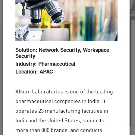
60개 이상
Solution: Network Security, Workspace
산업군 지원
Security
100,000개 이상
Industry: Pharmaceutical
Location: APAC
의 전 세계 클라이언트
Alkem Laboratories is one of the leading
30년 이상
pharmaceutical companies in India. It
operates 23 manufacturing facilities in
의 업계 전문 지식
India and the United States, supports
more than 800 brands, and conducts