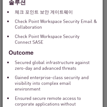
솔루션
체크 포인트 보안 게이트웨이
Check Point Workspace Security Email &
금융 서비스
Collaboration
From Dashboard Chaos To A Single
Risk Score:...
Check Point Workspace Security
Connect SASE
Outcome
지금 읽기
읽는 데 3분 소요
Secured global infrastructure against
zero-day and advanced threats
Gained enterprise-class security and
visibility into complex email
environment
Ensured secure remote access to
corporate applications without