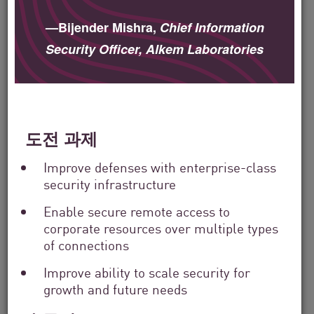
Industry
Filter
—Bijender Mishra,
Chief Information
by
Security Officer, Alkem Laboratories
Location
Search
by
Keyword
도전 과제
Improve defenses with enterprise-class
security infrastructure
Enable secure remote access to
corporate resources over multiple types
of connections
Improve ability to scale security for
growth and future needs