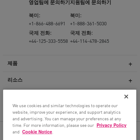
영업팀에 문의하기
지원팀에 문의하기
북미:
북미:
+1-866-488-6691
+1-888-361-5030
국제 전화:
국제 전화:
+44-125-333-5558
+44-114-478-2845
제품
리소스
차세대 방화벽
서비스 및 지원
엔터프라이즈 방화벽
We use cookies and similar technologies to operate our
website, improve your experience, and support analytics
클라우드 네트워크 보안
회사
and advertising. You can manage your preferences at any
WAF
time. For more information, please see our
Privacy Policy
팔로우하기
and
Cookie Notice
.
SASE