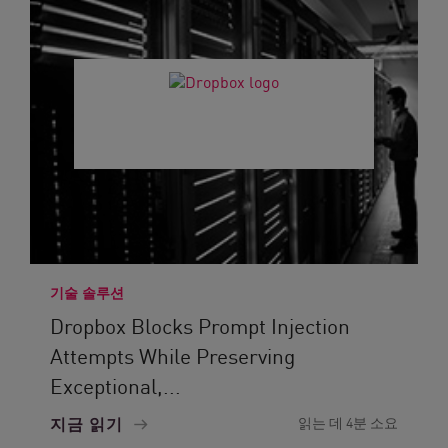
기술 솔루션
Dropbox Blocks Prompt Injection
Attempts While Preserving
Exceptional,...
지금 읽기
읽는 데 4분 소요