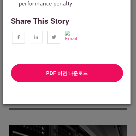
performance penalty
Share This Story
기술 솔루션
How SEP2 Delivers Specialized Cyber
PDF 버전 다운로드
Security Services That...
지금 읽기
읽는 데 4분 소요