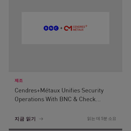
제조
Cendres+Métaux Unifies Security
Operations With BNC & Check...
지금 읽기
읽는 데 5분 소요