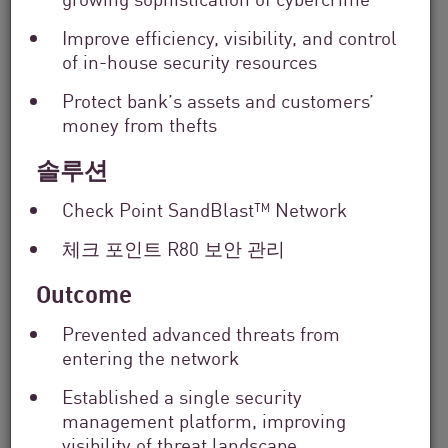
Industry
Improve efficiency, visibility, and control
Filter
by
of in-house security resources
Location
Protect bank’s assets and customers’
Search
money from thefts
by
Keyword
솔루션
Check Point SandBlast™ Network
체크 포인트 R80 보안 관리
Outcome
Prevented advanced threats from
entering the network
Established a single security
management platform, improving
visibility of threat landscape