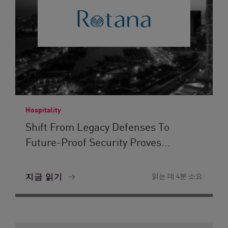
Hospitality
Shift From Legacy Defenses To
Future-Proof Security Proves...
지금 읽기
읽는 데 4분 소요