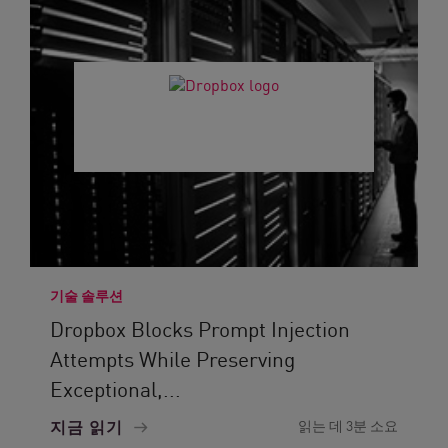
기술 솔루션
Dropbox Blocks Prompt Injection
Attempts While Preserving
Exceptional,...
지금 읽기
읽는 데 3분 소요