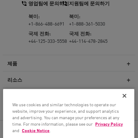
영업팀에 문의하기
지원팀에 문의하기
북미:
북미:
+1-866-488-6691
+1-888-361-5030
국제 전화:
국제 전화:
+44-125-333-5558
+44-114-478-2845
제품
리소스
차세대 방화벽
서비스 및 지원
엔터프라이즈 방화벽
We use cookies and similar technologies to operate our
website, improve your experience, and support analytics
회사
클라우드 네트워크 보안
and advertising. You can manage your preferences at any
WAF
time. For more information, please see our
Privacy Policy
팔로우하기
and
Cookie Notice
.
SASE