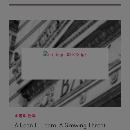
비영리 단체
A Lean IT Team. A Growing Threat