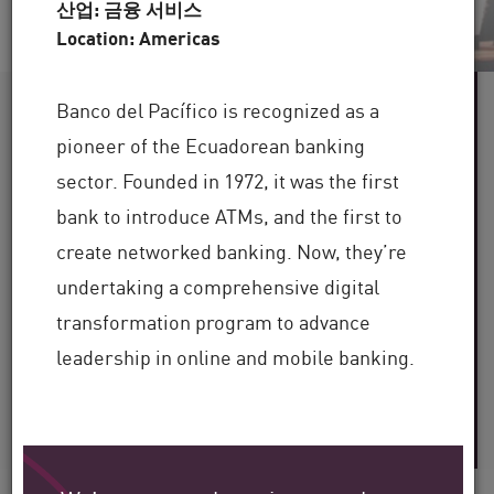
산업: 금융 서비스
Location: Americas
60개 이상
Banco del Pacífico is recognized as a
pioneer of the Ecuadorean banking
sector. Founded in 1972, it was the first
산업군 지원
bank to introduce ATMs, and the first to
100,000개 이상
create networked banking. Now, they’re
undertaking a comprehensive digital
의 전 세계 클라이언트
transformation program to advance
30년 이상
leadership in online and mobile banking.
의 업계 전문 지식