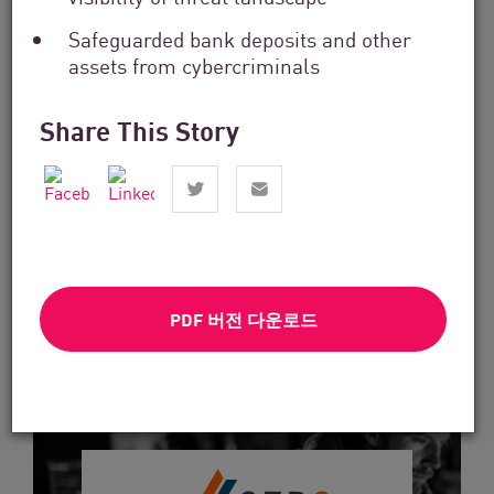
Safeguarded bank deposits and other
assets from cybercriminals
금융 서비스
Share This Story
From Dashboard Chaos To A Single
Risk Score:...
지금 읽기
읽는 데 3분 소요
PDF 버전 다운로드