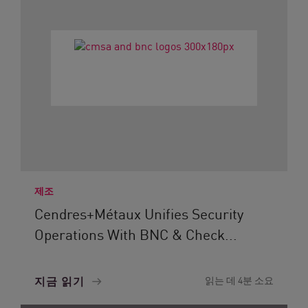
제조
Cendres+Métaux Unifies Security
Operations With BNC & Check...
지금 읽기
읽는 데 4분 소요