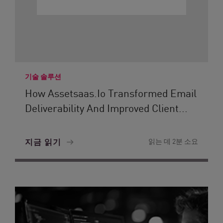
기술 솔루션
How Assetsaas.io Transformed Email
Deliverability And Improved Client...
지금 읽기
읽는 데 2분 소요