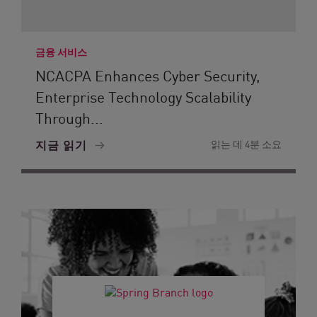
금융 서비스
NCACPA Enhances Cyber Security,
Enterprise Technology Scalability
Through...
지금 읽기
읽는 데 4분 소요