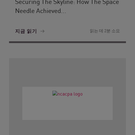
Securing The Skyline: How The Space
Needle Achieved...
지금 읽기
읽는 데 2분 소요