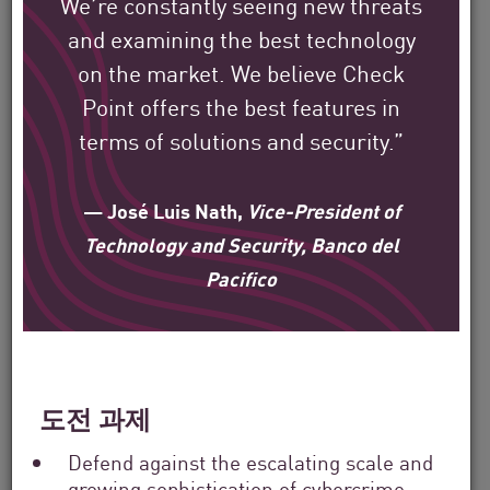
We’re constantly seeing new threats
and examining the best technology
on the market. We believe Check
Check Point의 글로벌 고객
Point offers the best features in
이 어떻게 그들의 환경을 보
terms of solutions and security.”
호하고 있는지 알아보세요.
— José Luis Nath,
Vice-President of
당사의 임무는 전 세계 최대 규모의 기업,
Technology and Security, Banco del
정부 및 서비스 제공업체 조직을 보호하는
Pacifico
것입니다.
Filter
도전 과제
by
Solutions
Defend against the escalating scale and
Filter
by
growing sophistication of cybercrime