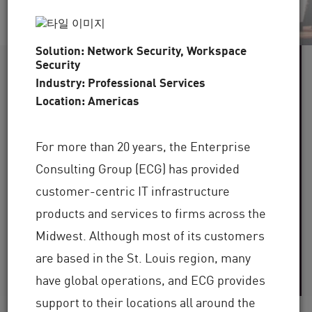
Solution: Network Security, Workspace
Security
60개 이상
Industry: Professional Services
Location: Americas
산업군 지원
100,000개 이상
For more than 20 years, the Enterprise
Consulting Group (ECG) has provided
customer-centric IT infrastructure
의 전 세계 클라이언트
products and services to firms across the
30년 이상
Midwest. Although most of its customers
are based in the St. Louis region, many
의 업계 전문 지식
have global operations, and ECG provides
support to their locations all around the