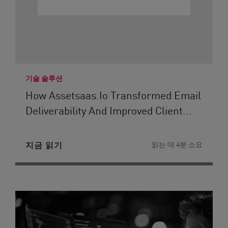
기술 솔루션
How Assetsaas.io Transformed Email
Deliverability And Improved Client...
지금 읽기
읽는 데 4분 소요