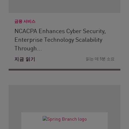
금융 서비스
NCACPA Enhances Cyber Security,
Enterprise Technology Scalability
Through...
지금 읽기
읽는 데 5분 소요