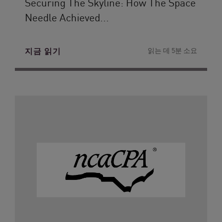
Securing The Skyline: How The Space
Needle Achieved...
지금 읽기
읽는 데 5분 소요