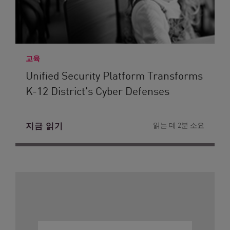
교육
Unified Security Platform Transforms
K-12 District's Cyber Defenses
지금 읽기
읽는 데 2분 소요