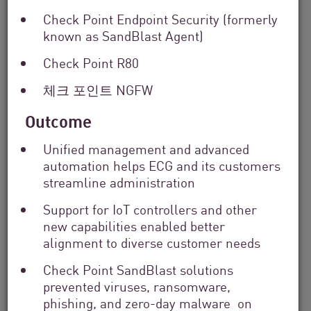
Check Point Endpoint Security (formerly
known as SandBlast Agent)
Check Point R80
금융 서비스
From Dashboard Chaos To A Single
체크 포인트 NGFW
Risk Score:...
Outcome
Unified management and advanced
지금 읽기
읽는 데 4분 소요
automation helps ECG and its customers
streamline administration
Support for IoT controllers and other
new capabilities enabled better
alignment to diverse customer needs
Check Point SandBlast solutions
prevented viruses, ransomware,
phishing, and zero-day malware on