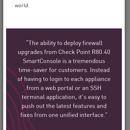
world.
Check Point의 글로벌 고객
이 어떻게 그들의 환경을 보
“The ability to deploy firewall
호하고 있는지 알아보세요.
upgrades from Check Point R80.40
SmartConsole is a tremendous
당사의 임무는 전 세계 최대 규모의 기업,
time-saver for customers. Instead
정부 및 서비스 제공업체 조직을 보호하는
of having to login to each appliance
것입니다.
from a web portal or an SSH
terminal application, it’s easy to
Filter
push out the latest features and
by
fixes from one unified interface.”
Solutions
Filter
by