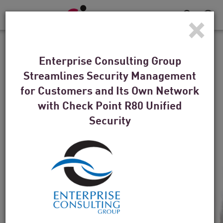
×
탐
색
전
고객 사례
환
Enterprise Consulting Group
덴버 브롱코스에게 수비는
Streamlines Security Management
승리 전략입니다.
for Customers and Its Own Network
with Check Point R80 Unified
Security
“기술은 무엇보다도 중요하지만 사람도 중요합니
다. 체크포인트가 앞장선 또 다른 영역이 바로 이
것입니다.”
비디오 시청하기
지금 읽기