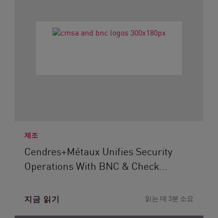
제조
Cendres+Métaux Unifies Security
Operations With BNC & Check...
지금 읽기
읽는 데 3분 소요