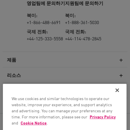
영업팀에 문의하기
지원팀에 문의하기
북미:
북미:
+1-866-488-6691
+1-888-361-5030
국제 전화:
국제 전화:
+44-125-333-5558
+44-114-478-2845
제품
리소스
차세대 방화벽
서비스 및 지원
엔터프라이즈 방화벽
We use cookies and similar technologies to operate our
website, improve your experience, and support analytics
회사
클라우드 네트워크 보안
and advertising. You can manage your preferences at any
WAF
time. For more information, please see our
Privacy Policy
팔로우하기
and
Cookie Notice
.
SASE