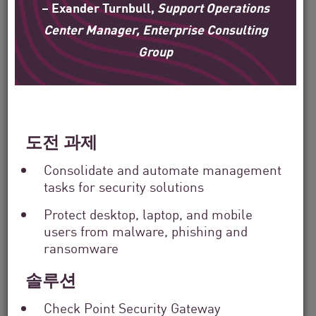
– Exander Turnbull,
Support Operations
Industry
Filter
Center Manager, Enterprise Consulting
by
Group
Location
Search
by
Keyword
도전 과제
Consolidate and automate management
tasks for security solutions
Protect desktop, laptop, and mobile
users from malware, phishing and
ransomware
솔루션
Check Point Security Gateway