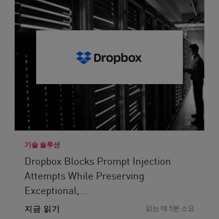
기술 솔루션
Dropbox Blocks Prompt Injection
Attempts While Preserving
Exceptional,...
지금 읽기
읽는 데 5분 소요