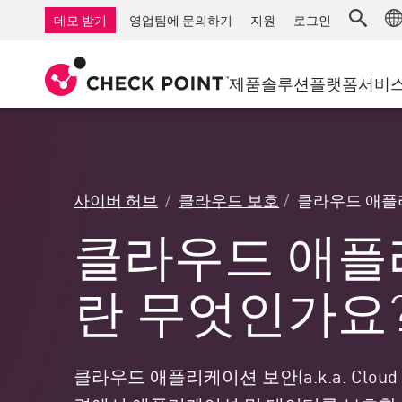
AI Governance & Access Control
중소기업을 위한 방화벽
탐지
서비스형 관리 방화벽
IoT 보안
데모 받기
영업팀에 문의하기
지원
로그인
AI Network Firewall
산업용 방화벽
응답
클라우드 및 IT
SD-WAN
AI Runtime Protection
SD-WAN
보안 접근 
제품
솔루션
플랫폼
서비
안티 랜섬웨어
원격 액세스 VPN
지원 센터
Threat Hu
협업 보안
방화벽 클러스터
위협 차단
지원 계획
컴플라이언스
제로 트러
다이아몬드 서비스
보안 관리
사이버 허브
클라우드 보호
클라우드 애플
전담 관리 서비스
업종
Agentic Network Security Orchestration
클라우드 애플
PRO 지원
보안 관리 어플라이언스
AI 기반 보안 관리
란 무엇인가요
업무 공간
이메일 및 협업
클라우드 애플리케이션 보안(a.k.a. Cloud 
모바일