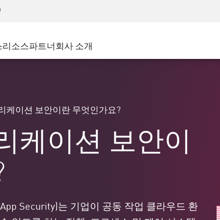
어드밴스드 테크니컬 어카운트 매니지먼트(AT
WAF
 솔루션
제조
고객 사례
MSP 파트너
디도스(DDoS)
소매업
사이버 허브
AWS 클라우드
서비스 에지(SASE)
스
리소스
파트너
회사 소개
주 및 지방 정부
SASE
이벤트 및 웨비나
Google Cloud Platform
nting
통신사/서비스 제공업체
비공개 액세스
Azure Cloud
인터넷 액세스
비즈니스 규모
파트너 포털
스트 및 최소 권한
기업용 브라우저
큰 규모 기업
리케이션 보안이란 무엇인가요?
중소기업
리케이션 보안이
?
App Security)는 기업이 공동 작업 클라우드 환