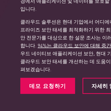
경에서 애플리케이션 및 데이터를 보호할 
엔드포인트
입니다.
찾아보기
서비스형 소프트웨어(SaaS)
클라우드 솔루션은 현대 기업에서 어디에나
프라이즈 보안 태세를 최적화하기 위한 최
EXPOSURE MANAGEMENT
안 전문가를 대상으로 한 설문 조사는 이
위협 인텔리전스
합니다.
94%는 클라우드 보안에 대해 중
Exposure Prioritization
우드 네이티브 애플리케이션 보안, 현대 
Cyber Asset Attack Surface Management
클라우드 보안 태세를 개선하는 데 도움이 
안전한 해결
펴보겠습니다.
ThreatCloud AI
데모 요청하기
자세히
AI 보안
Workforce AI Security
AI Red Teaming
제품 보기(A~Z)