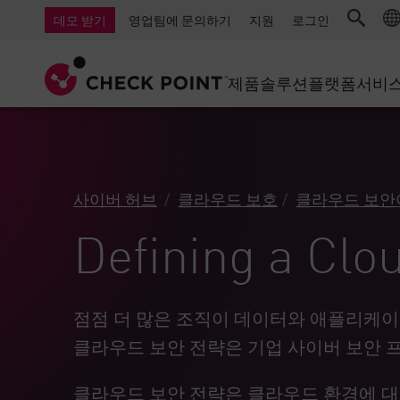
AI Governance & Access Control
중소기업을 위한 방화벽
탐지
서비스형 관리 방화벽
IoT 보안
데모 받기
영업팀에 문의하기
지원
로그인
AI Network Firewall
산업용 방화벽
응답
클라우드 및 IT
SD-WAN
AI Runtime Protection
SD-WAN
보안 접근 
제품
솔루션
플랫폼
서비
안티 랜섬웨어
원격 액세스 VPN
지원 센터
Threat Hu
협업 보안
방화벽 클러스터
위협 차단
지원 계획
컴플라이언스
제로 트러
다이아몬드 서비스
보안 관리
사이버 허브
클라우드 보호
클라우드 보안
전담 관리 서비스
업종
Agentic Network Security Orchestration
Defining a Clo
PRO 지원
보안 관리 어플라이언스
AI 기반 보안 관리
업무 공간
점점 더 많은 조직이 데이터와 애플리케이
클라우드 보안 전략은 기업 사이버 보안 
이메일 및 협업
모바일
클라우드 보안 전략은 클라우드 환경에 