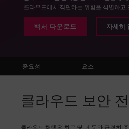
엔드포인트
클라우드에서 직면하는 위험을 식별하고 조
찾아보기
서비스형 소프트웨어(SaaS)
백서 다운로드
자세히
EXPOSURE MANAGEMENT
위협 인텔리전스
Exposure Prioritization
중요성
요소
Cyber Asset Attack Surface Management
안전한 해결
ThreatCloud AI
클라우드 보안 
AI 보안
Workforce AI Security
AI Red Teaming
제품 보기(A~Z)
클라우드 채택은 최근 몇 년 동안 급격히 증