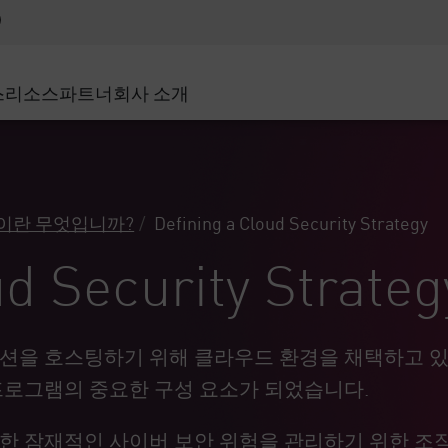
어드밴스드 테크니컬 어카운트 매니지먼트(AT
WAF
 솔루션
제조
고객 사례
MSP 파트너
디도스(DDoS)
소매업
사이버 허브
AWS 클라우드
서비스 에지(SASE)
스
리소스
파트너
회사 소개
주 및 지방 정부
SASE
이벤트 및 웨비나
Google Cloud Platform
nting
통신사/서비스 제공업체
비공개 액세스
Azure Cloud
인터넷 액세스
비즈니스 규모
파트너 포털
스트 및 최소 권한
기업용 브라우저
큰 규모 기업
이란 무엇입니까?
Defining a Cloud Security Strategy
중소기업
ud Security Strateg
션을 호스팅하기 위해 클라우드 환경을 채택하고 있
프로그램의 중요한 구성 요소가 되었습니다.
대한 잠재적인 사이버
보안
위험을 관리하기 위한 조직