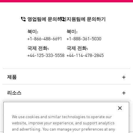
영업팀에 문의하기
지원팀에 문의하기
북미:
북미:
+1-866-488-6691
+1-888-361-5030
국제 전화:
국제 전화:
+44-125-333-5558
+44-114-478-2845
제품
리소스
차세대 방화벽
서비스 및 지원
엔터프라이즈 방화벽
We use cookies and similar technologies to operate our
website, improve your experience, and support analytics
회사
클라우드 네트워크 보안
and advertising. You can manage your preferences at any