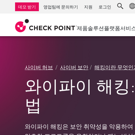
AI Governance & Access Control
중소기업을 위한 방화벽
탐지
서비스형 관리 방화벽
IoT 보안
데모 받기
영업팀에 문의하기
지원
로그인
AI Network Firewall
산업용 방화벽
응답
클라우드 및 IT
SD-WAN
AI Runtime Protection
SD-WAN
보안 접근 
제품
솔루션
플랫폼
서비
안티 랜섬웨어
원격 액세스 VPN
지원 센터
Threat Hu
협업 보안
방화벽 클러스터
위협 차단
지원 계획
컴플라이언스
제로 트러
다이아몬드 서비스
보안 관리
사이버 허브
사이버 보안
해킹이란 무엇인
전담 관리 서비스
업종
Agentic Network Security Orchestration
와이파이 해킹:
PRO 지원
보안 관리 어플라이언스
AI 기반 보안 관리
법
업무 공간
이메일 및 협업
와이파이 해킹은 보안 취약성을 악용하여 무
모바일