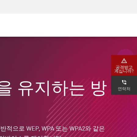
AM)
보안 인식
CISO 교육
보안 아카데미
공격받고
법
계십니까?
을 유지하는 방
연락처
로 WEP, WPA 또는 WPA2와 같은