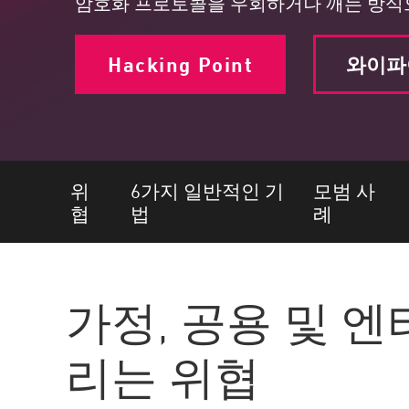
암호화 프로토콜을 우회하거나 깨는 방식
엔드포인트
찾아보기
Hacking Point
와이파
서비스형 소프트웨어(SaaS)
EXPOSURE MANAGEMENT
위협 인텔리전스
Exposure Prioritization
위
6가지 일반적인 기
모범 사
협
법
례
Cyber Asset Attack Surface Management
안전한 해결
ThreatCloud AI
가정, 공용 및 
AI 보안
리는 위협
Workforce AI Security
AI Red Teaming
제품 보기(A~Z)