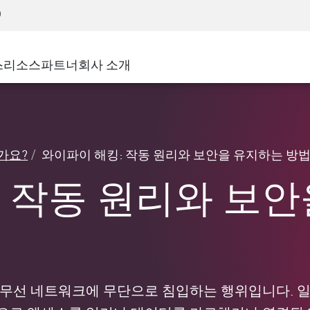
어드밴스드 테크니컬 어카운트 매니지먼트(AT
WAF
 솔루션
제조
고객 사례
MSP 파트너
디도스(DDoS)
소매업
사이버 허브
AWS 클라우드
서비스 에지(SASE)
스
리소스
파트너
회사 소개
주 및 지방 정부
SASE
이벤트 및 웨비나
Google Cloud Platform
nting
통신사/서비스 제공업체
비공개 액세스
Azure Cloud
비즈니스 규모
인터넷 액세스
파트너 포털
스트 및 최소 권한
기업용 브라우저
큰 규모 기업
가요?
와이파이 해킹: 작동 원리와 보안을 유지하는 방
중소기업
 작동 원리와 보안
선 네트워크에 무단으로 침입하는 행위입니다. 일반적으