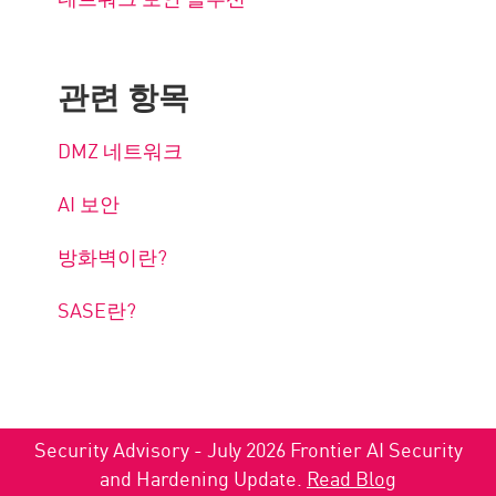
관련 항목
DMZ 네트워크
AI 보안
방화벽이란?
SASE란?
Security Advisory - July 2026 Frontier AI Security
and Hardening Update.
Read Blog