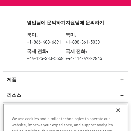
영업팀에 문의하기
지원팀에 문의하기
북미:
북미:
+1-866-488-6691
+1-888-361-5030
국제 전화:
국제 전화:
+44-125-333-5558
+44-114-478-2845
제품
리소스
차세대 방화벽
서비스 및 지원
엔터프라이즈 방화벽
We use cookies and similar technologies to operate our
website, improve your experience, and support analytics
회사
클라우드 네트워크 보안
and advertising. You can manage your preferences at any