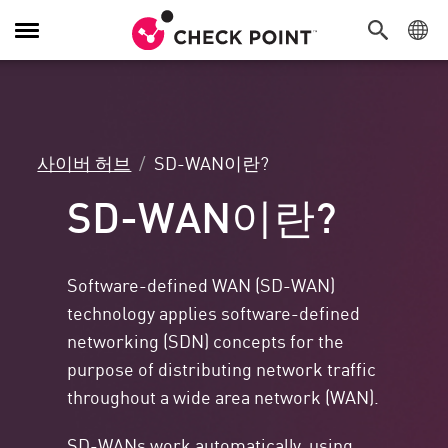
탐
색
전
환
사이버 허브
SD-WAN이란?
SD-WAN이란?
Software-defined WAN (SD-WAN)
technology applies software-defined
networking (SDN) concepts for the
purpose of distributing network traffic
throughout a wide area network (WAN).
SD-WANs work automatically, using