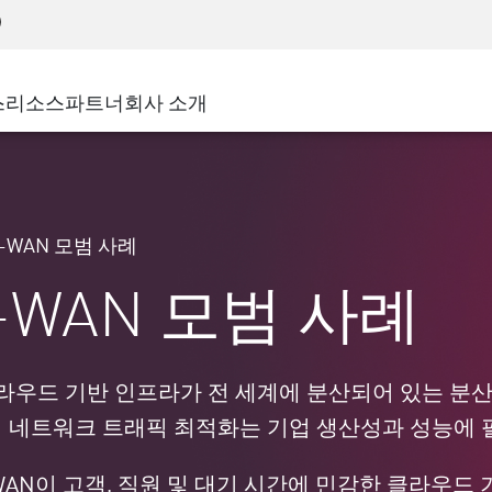
어드밴스드 테크니컬 어카운트 매니지먼트(AT
WAF
 솔루션
제조
고객 사례
MSP 파트너
디도스(DDoS)
소매업
사이버 허브
AWS 클라우드
서비스 에지(SASE)
스
리소스
파트너
회사 소개
주 및 지방 정부
SASE
이벤트 및 웨비나
Google Cloud Platform
nting
통신사/서비스 제공업체
비공개 액세스
Azure Cloud
인터넷 액세스
비즈니스 규모
파트너 포털
스트 및 최소 권한
기업용 브라우저
큰 규모 기업
-WAN 모범 사례
중소기업
-WAN 모범 사례
클라우드 기반 인프라가 전 세계에 분산되어 있는 분산
의 네트워크 트래픽 최적화는 기업 생산성과 성능에
업 WAN이 고객, 직원 및 대기 시간에 민감한 클라우