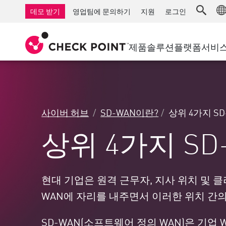
AI Governance & Access Control
중소기업을 위한 방화벽
탐지
서비스형 관리 방화벽
IoT 보안
데모 받기
영업팀에 문의하기
지원
로그인
AI Network Firewall
산업용 방화벽
응답
클라우드 및 IT
SD-WAN
AI Runtime Protection
SD-WAN
보안 접근 
제품
솔루션
플랫폼
서비
안티 랜섬웨어
원격 액세스 VPN
지원 센터
Threat Hu
협업 보안
방화벽 클러스터
위협 차단
지원 계획
컴플라이언스
제로 트러
다이아몬드 서비스
보안 관리
사이버 허브
SD-WAN이란?
상위 4가지 SD
전담 관리 서비스
업종
Agentic Network Security Orchestration
상위 4가지 SD
PRO 지원
보안 관리 어플라이언스
AI 기반 보안 관리
업무 공간
현대 기업은 원격 근무자, 지사 위치 및 
WAN에 자리를 내주면서 이러한 위치 간
이메일 및 협업
모바일
SD-WAN(소프트웨어 정의 WAN)은 기