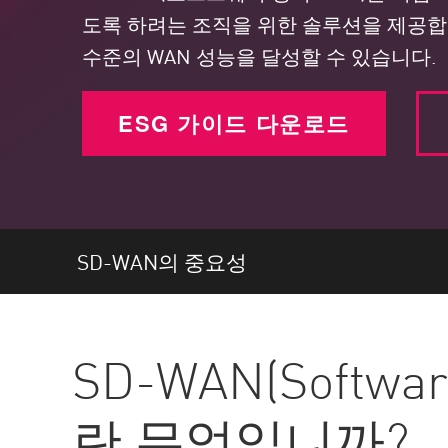
엔드포인트
도록 하려는 조직을 위한 솔루션을 제공합니
찾아보기
수준의 WAN 성능을 달성할 수 있습니다.
서비스형 소프트웨어(SaaS)
ESG 가이드 다운로드
EXPOSURE MANAGEMENT
위협 인텔리전스
Exposure Prioritization
Cyber Asset Attack Surface Management
SD-WAN의 중요성
안전한 해결
ThreatCloud AI
AI 보안
SD-WAN(Softwar
Workforce AI Security
란 무엇입니까?
AI Red Teaming
제품 보기(A~Z)