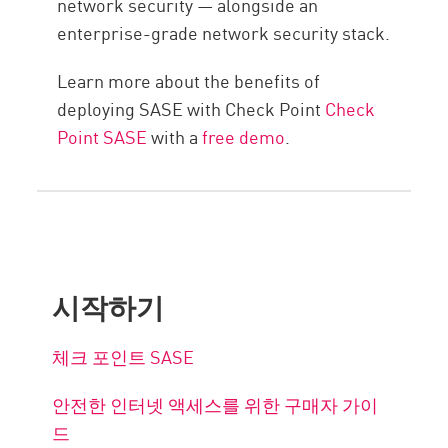
network security — alongside an
enterprise-grade network security stack.
Learn more about the benefits of
deploying SASE with Check Point
Check
Point SASE
with a
free demo
.
시작하기
체크 포인트 SASE
안전한 인터넷 액세스를 위한 구매자 가이
드