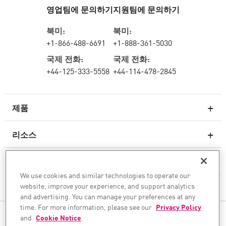
영업팀에 문의하기
지원팀에 문의하기
북미:
북미:
+1-866-488-6691
+1-888-361-5030
국제 전화:
국제 전화:
+44-125-333-5558
+44-114-478-2845
제품
리소스
차세대 방화벽
서비스 및 지원
엔터프라이즈 방화벽
We use cookies and similar technologies to operate our
website, improve your experience, and support analytics
회사
클라우드 네트워크 보안
and advertising. You can manage your preferences at any
WAF
time. For more information, please see our
Privacy Policy
팔로우하기
and
Cookie Notice
.
SASE