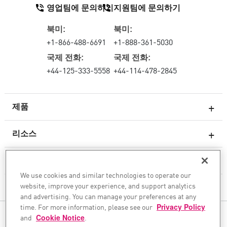
영업팀에 문의하기
지원팀에 문의하기
북미:
북미:
+1-866-488-6691
+1-888-361-5030
국제 전화:
국제 전화:
+44-125-333-5558
+44-114-478-2845
제품
리소스
차세대 방화벽
서비스 및 지원
엔터프라이즈 방화벽
We use cookies and similar technologies to operate our
website, improve your experience, and support analytics
클라우드 네트워크 보안
회사
and advertising. You can manage your preferences at any
WAF
time. For more information, please see our
Privacy Policy
and
Cookie Notice
.
팔로우하기
SASE