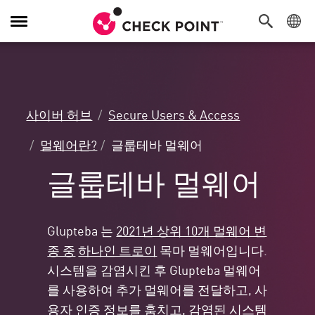
탐
색
전
환
사이버 허브
Secure Users & Access
멀웨어란?
글룹테바 멀웨어
글룹테바 멀웨어
Glupteba 는
2021년 상위 10개 멀웨어 변
종 중
하나인 트로이
목마 멀웨어입니다.
시스템을 감염시킨 후 Glupteba 멀웨어
를 사용하여 추가 멀웨어를 전달하고, 사
용자 인증 정보를 훔치고, 감염된 시스템