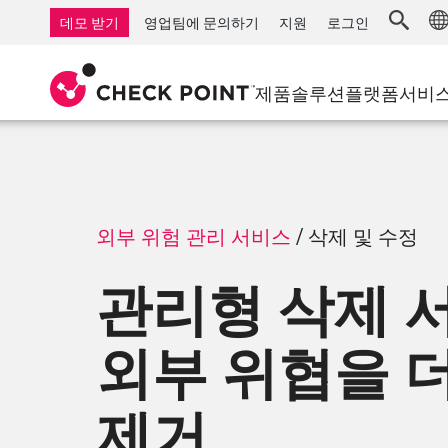
AI Governance & Access Control
중소기업을 위한 방화벽
탐지
서비스형 관리 방화벽
IoT 보안
데모 받기
영업팀에 문의하기
지원
로그인
AI Network Firewall
산업용 방화벽
응답
클라우드 및 IT
SD-WAN
AI Runtime Protection
SD-WAN
보안 접근 
제품
솔루션
플랫폼
서비
안티 랜섬웨어
원격 액세스 VPN
지원 센터
Threat Hu
협업 보안
방화벽 클러스터
위협 차단
지원 계획
컴플라이언스
제로 트러
다이아몬드 서비스
보안 관리
전담 관리 서비스
업종
외부 위험 관리 서비스
/
삭제 및 수정
Agentic Network Security Orchestration
PRO 지원
보안 관리 어플라이언스
관리형 삭제 
AI 기반 보안 관리
외부 위협을 
업무 공간
이메일 및 협업
제거
모바일