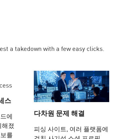
st a takedown with a few easy clicks.
세스
다차원 문제 해결
보드에
취해졌
피싱 사이트, 여러 플랫폼에
정보를
걸친 사기성 소셜 프로필,