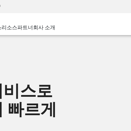
어드밴스드 테크니컬 어카운트 매니지먼트(AT
WAF
 솔루션
제조
고객 사례
MSP 파트너
디도스(DDoS)
소매업
사이버 허브
AWS 클라우드
서비스 에지(SASE)
스
리소스
파트너
회사 소개
주 및 지방 정부
SASE
이벤트 및 웨비나
Google Cloud Platform
nting
통신사/서비스 제공업체
비공개 액세스
Azure Cloud
비즈니스 규모
인터넷 액세스
파트너 포털
스트 및 최소 권한
기업용 브라우저
큰 규모 기업
중소기업
서비스로
더 빠르게