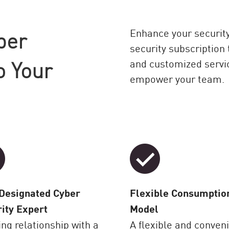
ber
Enhance your security 
security subscription
o Your
and customized servi
empower your team.
Designated Cyber
Flexible Consumptio
ity Expert
Model
ng relationship with a
A flexible and conven