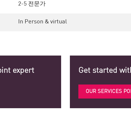
2-5 전문가
In Person & virtual
int expert
Get started wit
OUR SERVICES PO