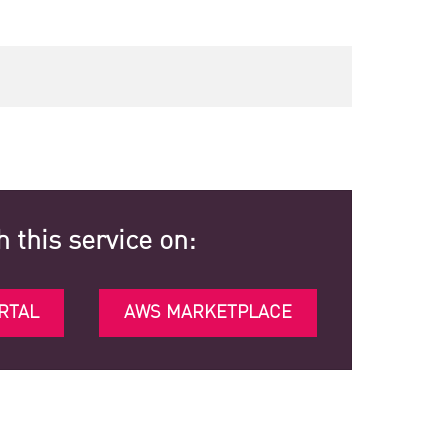
h this service on:
RTAL
AWS MARKETPLACE