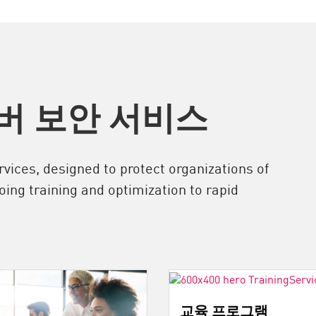
버 보안 서비스
vices, designed to protect organizations of
oing training and optimization to rapid
교육 프로그램