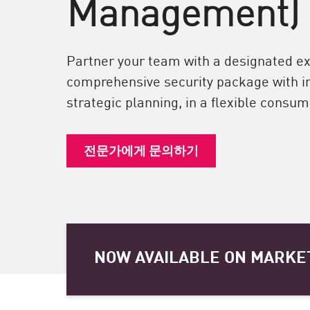
Management)
엔드포인트
찾아보기
서비스형 소프트웨어(SaaS)
Partner your team with a designated ex
comprehensive security package with i
EXPOSURE MANAGEMENT
strategic planning, in a flexible consu
위협 인텔리전스
Exposure Prioritization
전문가에게 문의하기
Cyber Asset Attack Surface Management
안전한 해결
ThreatCloud AI
AI 보안
NOW AVAILABLE ON MARKE
Workforce AI Security
AI Red Teaming
제품 보기(A~Z)