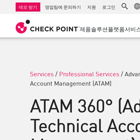
AI Governance & Access Control
중소기업을 위한 방화벽
탐지
서비스형 관리 방화벽
IoT 보안
데모 받기
영업팀에 문의하기
지원
로그인
AI Network Firewall
산업용 방화벽
응답
클라우드 및 IT
SD-WAN
AI Runtime Protection
SD-WAN
보안 접근 
제품
솔루션
플랫폼
서비
안티 랜섬웨어
원격 액세스 VPN
지원 센터
Threat Hu
협업 보안
방화벽 클러스터
위협 차단
지원 계획
컴플라이언스
제로 트러
다이아몬드 서비스
보안 관리
전담 관리 서비스
업종
Services
/
Professional Services
/
Advan
Agentic Network Security Orchestration
Account Management (ATAM)
PRO 지원
보안 관리 어플라이언스
AI 기반 보안 관리
ATAM 360° (A
업무 공간
Technical Acc
이메일 및 협업
모바일