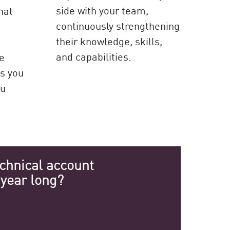
side with your team,
hat
continuously strengthening
their knowledge, skills,
and capabilities.
e
es you
ou
chnical account
year long?