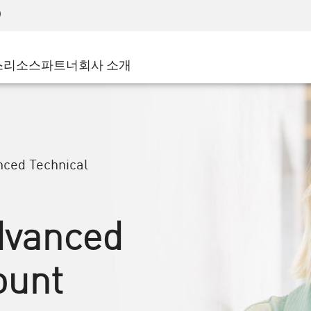
어드밴스드 테크니컬 어카운트 매니지먼트(AT
WAF
 솔루션
제조
고객 사례
MSP 파트너
디도스(DDoS)
소매업
사이버 허브
AWS 클라우드
서비스 에지(SASE)
스
리소스
파트너
회사 소개
주 및 지방 정부
SASE
이벤트 및 웨비나
Google Cloud Platform
nting
통신사/서비스 제공업체
비공개 액세스
Azure Cloud
비즈니스 규모
인터넷 액세스
파트너 포털
스트 및 최소 권한
기업용 브라우저
큰 규모 기업
ced Technical
중소기업
dvanced
ount