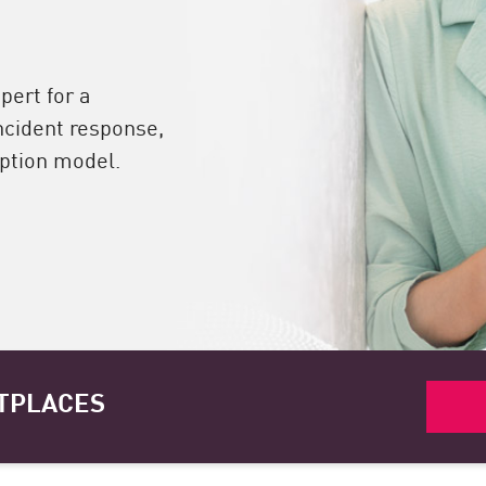
pert for a
ncident response,
mption model.
TPLACES