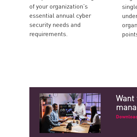
of your organization’s
singl
essential annual cyber
under
security needs and
organ
requirements.
point
Want 
manag
Download