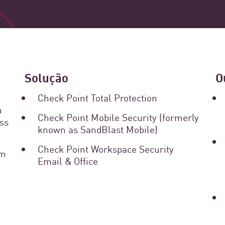
Governo
How The Council Of
Transformed Its Se
Solução
O
Management And Se
Check Point Total Protection
n
Check Point Mobile Security (formerly
ess
The Council of Cádiz is the public admini
known as SandBlast Mobile)
for providing services to 44 municipalitie
Check Point Workspace Security
om
council delivers services directly to citi
Email & Office
economic and service coordination suppor
Leia agora