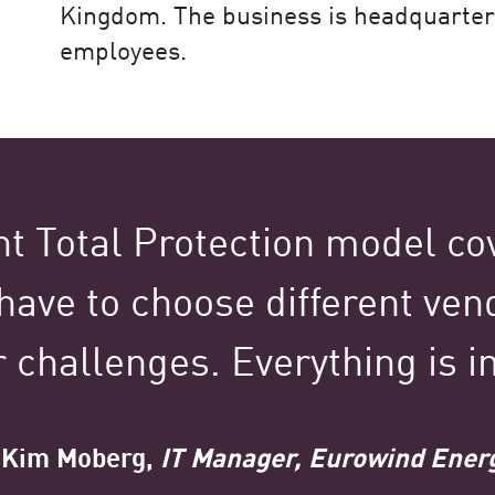
Kingdom. The business is headquarte
Mais de
employees.
100.000
clientes em todo o mundo
t Total Protection model cov
 have to choose different ven
r challenges. Everything is i
tured Stories Spotl
 Kim Moberg,
IT Manager, Eurowind Ener