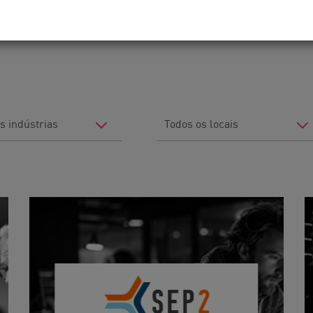
maiores empresas, governos e provedores de
Filter
by
Location