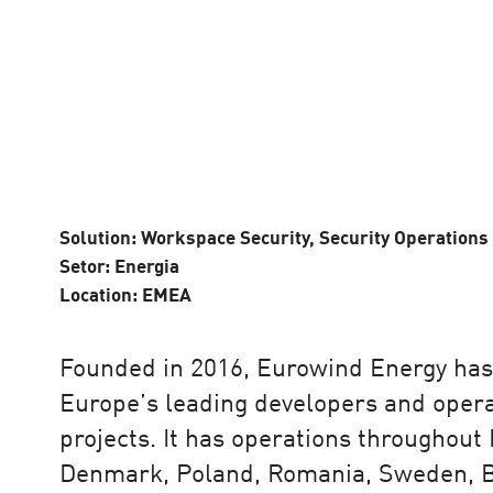
 vencedora.
gar, mas também tem a ver com as
e a Check Point se destacou."
Solution: Workspace Security, Security Operations
Setor: Energia
eo
Location: EMEA
Founded in 2016, Eurowind Energy has
Europe’s leading developers and opera
projects. It has operations throughout
Denmark, Poland, Romania, Sweden, Bu