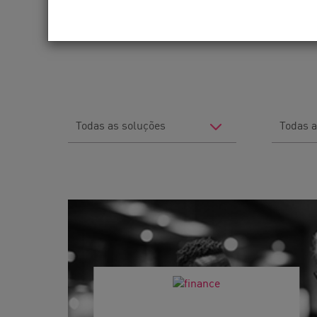
Nossa missão é ajudar a proteger as 
serviços em todo o mundo.
Filter
Filter
by
by
Solutions
Industry