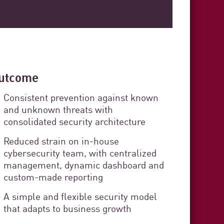
 Cádiz
curity
utcome
rvice Delivery
Consistent prevention against known
and unknown threats with
consolidated security architecture
stration organization responsible
s in the province of Cádiz. The
Reduced strain on in-house
cybersecurity team, with centralized
zens and provides technical,
management, dynamic dashboard and
t to each municipality.
custom-made reporting
3 min. ler
A simple and flexible security model
that adapts to business growth