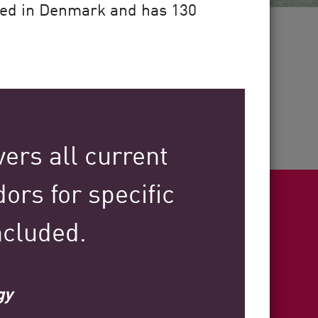
red in Denmark and has 130
Mais de
30
anos de experiência no setor
ers all current
dors for specific
ncluded.
ight
gy