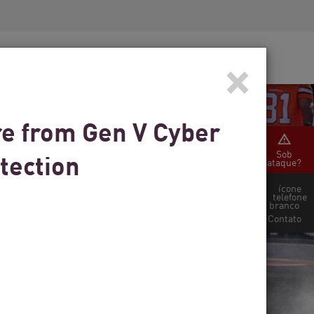
Conscientização sobre segurança
Treinamento de CISO
×
Secure Academy
nós
gle Cloud
re from Gen V Cyber
Sob
tection
ataque?
Contato