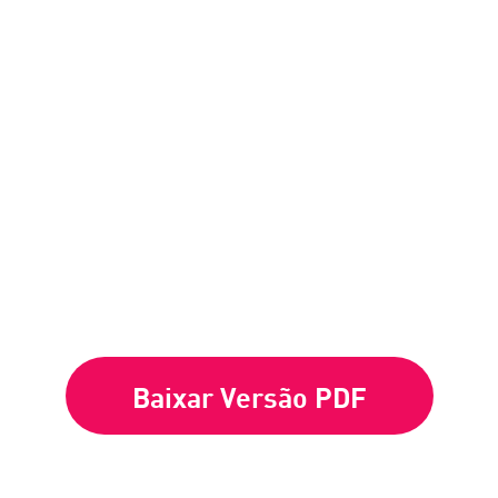
clientes globais
nt estão
eu ambiente.
Baixar Versão PDF