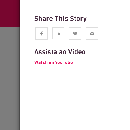
Share This Story
Assista ao Vídeo
Watch on YouTube
Veja como os 
da Check Poi
protegendo s