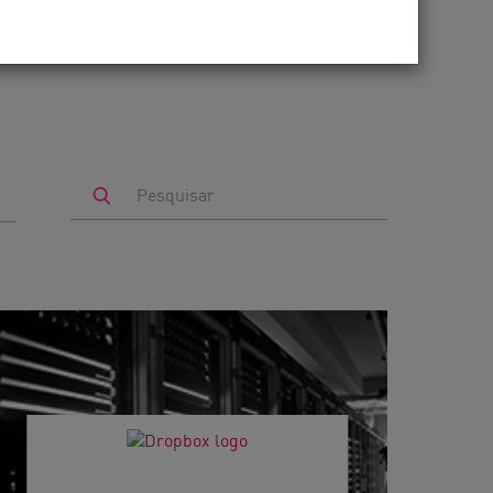
Search
by
Keyword