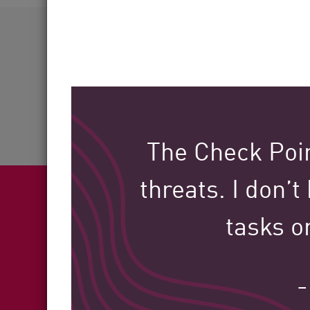
AI Agent Security
Mais de
60
indústrias atendidas
The Check Poin
threats. I don’t
tasks o
Fea
–