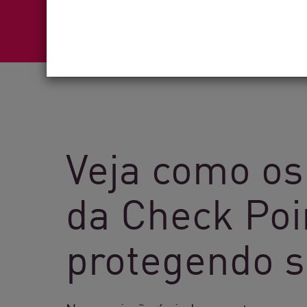
Veja como os 
da Check Poi
protegendo s