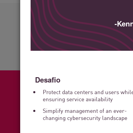
AI Agent Security
Mais de
60
-Ken
indústrias atendidas
Desafio
Protect data centers and users whil
ensuring service availability
Fea
Simplify management of an ever-
changing cybersecurity landscape