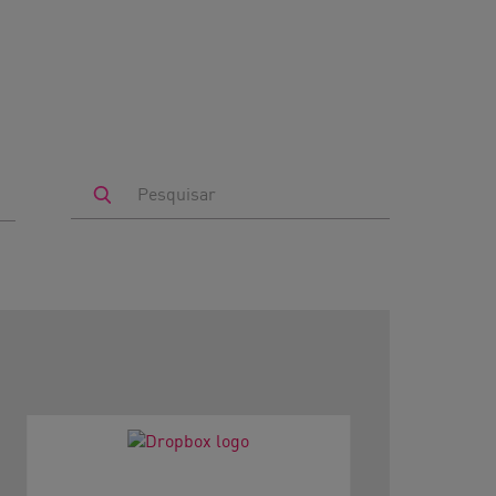
Search
by
Keyword