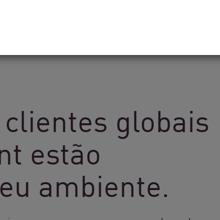
clientes globais
nt estão
eu ambiente.