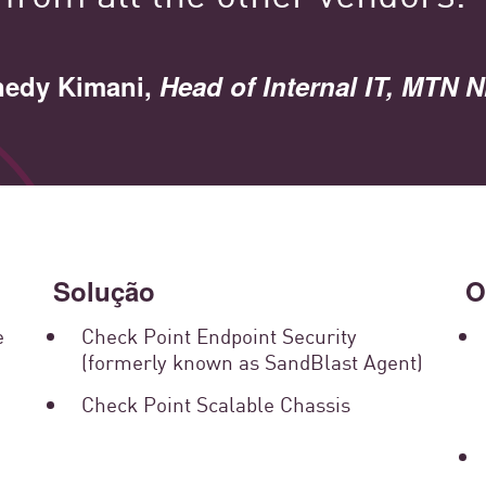
Mais de
100.000
nedy Kimani,
Head of Internal IT, MTN N
clientes em todo o mundo
Solução
O
e
Check Point Endpoint Security
(formerly known as SandBlast Agent)
tured Stories Spotl
Check Point Scalable Chassis