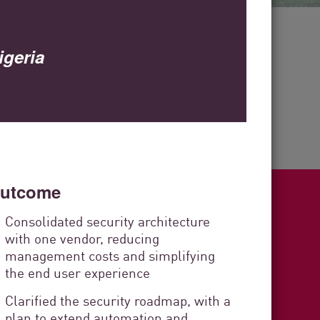
Mais de
30
igeria
anos de experiência no setor
utcome
Consolidated security architecture
with one vendor, reducing
ight
management costs and simplifying
the end user experience
Clarified the security roadmap, with a
plan to extend automation and