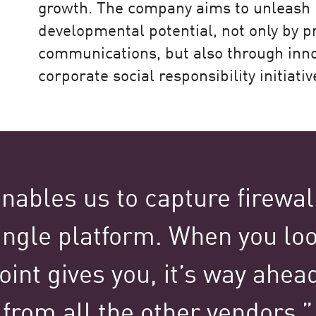
growth. The company aims to unleash 
 vencedora.
developmental potential, not only by p
communications, but also through inno
corporate social responsibility initiativ
gar, mas também tem a ver com as
e a Check Point se destacou."
eo
nables us to capture firewall
ingle platform. When you look
Point gives you, it’s way ahea
from all the other vendors.”