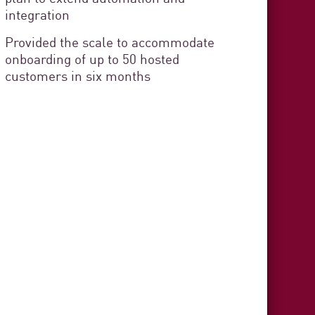
integration
Provided the scale to accommodate
onboarding of up to 50 hosted
Of Cádiz
customers in six months
curity
ervice
stration organization responsible
s in the province of Cádiz. The
zens and provides technical,
3 min. ler
t to each municipality.