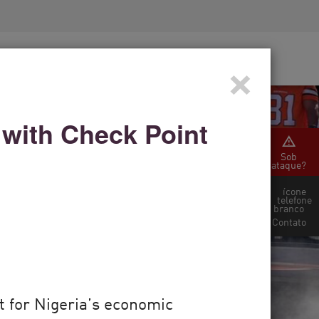
Conscientização sobre segurança
s
Treinamento de CISO
×
Secure Academy
re nós
gle Cloud
e with Check Point
Sob
ataque?
Contato
t for Nigeria’s economic