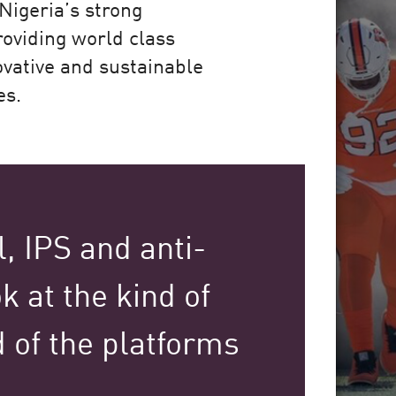
Nigeria’s strong
roviding world class
vative and sustainable
es.
, IPS and anti-
 at the kind of
d of the platforms