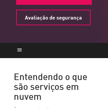
Avaliação de segurança
Serviços de nuvem
Como funciona
Entendendo o que
Modelos de serviços em nuvem
são serviços em
Tipos de nuvem
nuvem
Solução Check Point