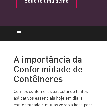
Solicite uma demo
A importância
Desafios
A importância da
NIST
Conformidade de
PCI-DSS
Contêineres
GDPR
Benchmarks de CIS
Com os contêineres executando tantos
Solução Check Point
aplicativos essenciais hoje em dia, a
conformidade é muitas vezes a base para