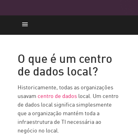
No local
Centro de dados da nuvem
O que é um centro
Modelo de Responsabilidade
de dados local?
Compartilhada
Comparação
Historicamente, todas as organizações
Solução Check Point
usavam
centro de dados
local. Um centro
de dados local significa simplesmente
que a organização mantém toda a
infraestrutura de TI necessária ao
negócio no local.