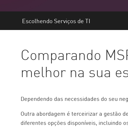
Endpoint
Pesquisar
Escolhendo Serviços de TI
SaaS
GERENCIAMENTO DE EXPOSIÇÃO
Comparando MSPs
Inteligência de ameaça
Exposure Prioritization
melhor na sua es
Cyber Asset Attack Surface Management
Remediação Segura
IA do ThreatCloud
Dependendo das necessidades do seu negó
SEGURANÇA DE IA
Workforce AI Security
Outra abordagem é terceirizar a gestão de
AI Red Teaming
diferentes opções disponíveis, incluindo 
Ver produtos de A a Z