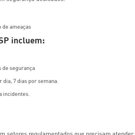
io de ameaças
SSP incluem:
s de segurança
 dia, 7 dias por semana.
a incidentes.
 setores regulamentados que precisam atender a 