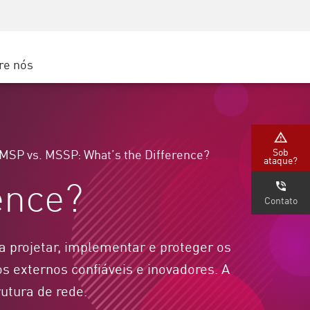
Conscientização sobre segurança
s
Treinamento de CISO
Secure Academy
re nós
gle Cloud
Sob
MSP vs. MSSP: What’s the Difference?
ataque?
ence?
Contato
sa projetar, implementar e proteger os
os externos confiáveis e inovadores. A
utura de rede.