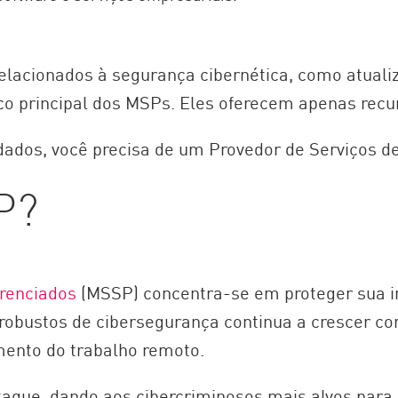
lacionados à segurança cibernética, como atuali
oco principal dos MSPs. Eles oferecem apenas recu
dados, você precisa de um Provedor de Serviços 
P?
erenciados
(MSSP) concentra-se em proteger sua inf
 robustos de cibersegurança continua a crescer c
umento do trabalho remoto.
aque, dando aos cibercriminosos mais alvos para 