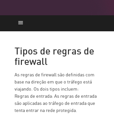
Tipos
Componentes
Tipos de regras de
Avaliação
firewall
PRÁTICAS RECOMENDADAS
Considerações
As regras de firewall são definidas com
Check Point Force
base na direção em que o tráfego está
viajando. Os dois tipos incluem:
Recursos
Regras de entrada: As regras de entrada
são aplicadas ao tráfego de entrada que
tenta entrar na rede protegida.