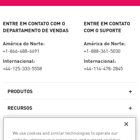
ENTRE EM CONTATO COM O
ENTRE EM CONTATO
DEPARTAMENTO DE VENDAS
COM O SUPORTE
América do Norte:
América do Norte:
+1-866-488-6691
+1-888-361-5030
Internacional:
Internacional:
+44-125-333-5558
+44-114-478-2845
PRODUTOS
RECURSOS
Firewalls de última geração
SERVIÇOS E SUPORTE
firewallcorporativo
We use cookies and similar technologies to operate our
website, improve your experience, and support analytics