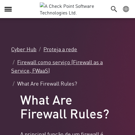
Alternar
navegação
Cyber Hub
Proteja a rede
Firewall como serviço (Firewall as a
Service, FWaaS)
What Are Firewall Rules?
What Are
Firewall Rules?
A principal função de um firewall é