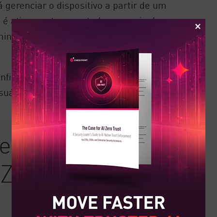
erenciar o dispositivo a partir de um
o é ativamente suportado por meio de
ministradores de TI definem quais
nfigurações de segurança,
suário.
mendadas para
 Zero Touch no