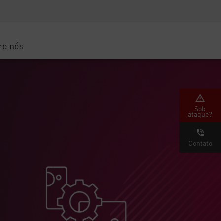
Conscientização sobre segurança
s
os MSP
Treinamento de CISO
ud
Secure Academy
re nós
ma Google Cloud
oud
arceiro
Sob
ataque?
Contato