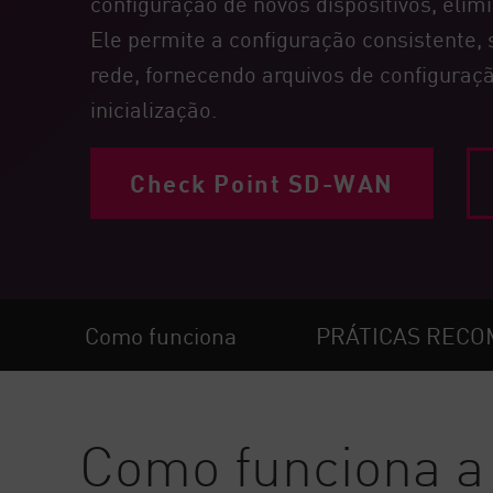
configuração de novos dispositivos, eli
Endpoint
Ele permite a configuração consistente,
Pesquisar
rede, fornecendo arquivos de configuraçã
SaaS
inicialização.
GERENCIAMENTO DE EXPOSIÇÃO
Check Point SD-WAN
Inteligência de ameaça
Exposure Prioritization
Cyber Asset Attack Surface Management
Remediação Segura
Como funciona
PRÁTICAS REC
IA do ThreatCloud
SEGURANÇA DE IA
Workforce AI Security
Como funciona a
AI Red Teaming
Ver produtos de A a Z