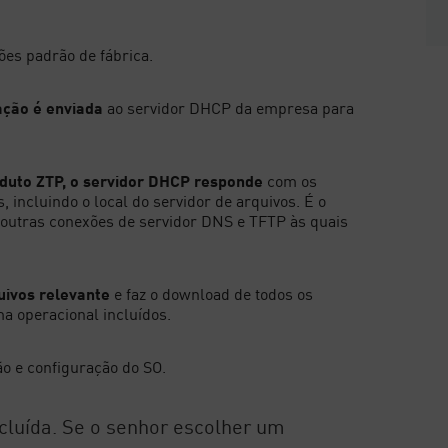
ões padrão de fábrica.
ação é enviada
ao servidor DHCP da empresa para
duto ZTP, o servidor DHCP responde
com os
 incluindo o local do servidor de arquivos. É o
outras conexões de servidor DNS e TFTP às quais
.
quivos relevante
e faz o download de todos os
a operacional incluídos.
ão e configuração do SO.
ncluída. Se o senhor escolher um