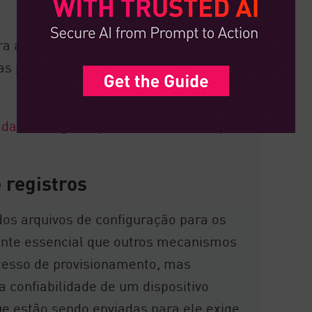
ara a segurança e o desempenho da
as possíveis ramificações e riscos do
das de segurança de rede
mais amplas
 registros
dos arquivos de configuração para os
ente essencial que outros mecanismos
ocesso de provisionamento, mas
a confiabilidade de um dispositivo
e estão sendo enviadas para ele exige