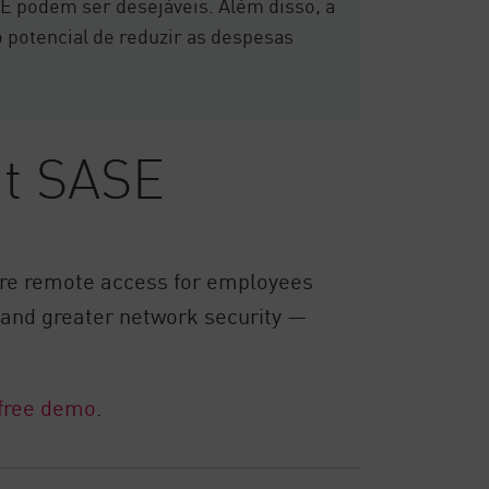
E podem ser desejáveis. Além disso, a
 potencial de reduzir as despesas
nt SASE
cure remote access for employees
and greater network security —
free demo
.