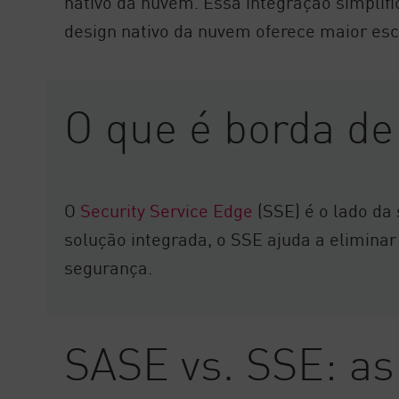
nativo da nuvem. Essa integração simplifi
AI Agent Security
design nativo da nuvem oferece maior esca
O que é borda de
O
Security Service Edge
(SSE) é o lado da
solução integrada, o SSE ajuda a eliminar
segurança.
SASE vs. SSE: as