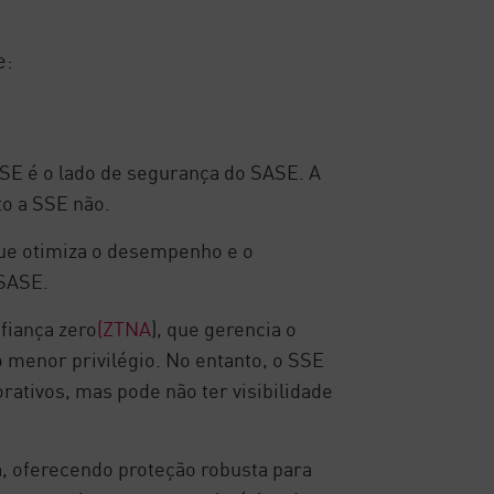
e:
E é o lado de segurança do SASE. A
to a SSE não.
que otimiza o desempenho e o
 SASE.
fiança zero
(ZTNA
), que gerencia o
o menor privilégio. No entanto, o SSE
rativos, mas pode não ter visibilidade
 oferecendo proteção robusta para