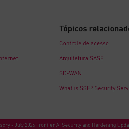
Tópicos relacionad
Controle de acesso
nternet
Arquitetura SASE
SD-WAN
What is SSE? Security Serv
sory - July 2026 Frontier AI Security and Hardening Upd