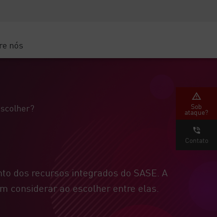
Conscientização sobre segurança
s
Treinamento de CISO
Secure Academy
re nós
gle Cloud
Sob
escolher?
ataque?
Contato
nto dos recursos integrados do SASE. A
m considerar ao escolher entre elas.