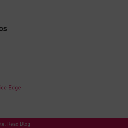
os
ice Edge
ate.
Read Blog