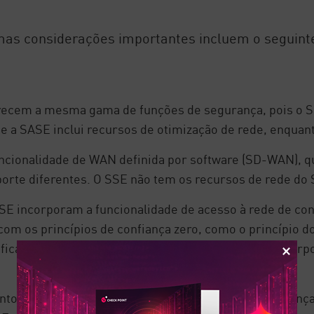
mas considerações importantes incluem o seguint
ecem a mesma gama de funções de segurança, pois o SS
que a SASE inclui recursos de otimização de rede, enquan
ncionalidade de WAN definida por software (SD-WAN), 
porte diferentes. O SSE não tem os recursos de rede do
SE incorporam a funcionalidade de acesso à rede de con
om os princípios de confiança zero, como o princípio d
ifica que ele pode gerenciar o acesso aos recursos corpo
nto o SSE incorporam as mesmas funções de segurança,