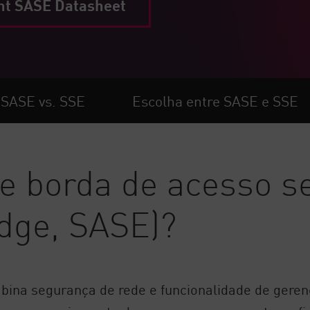
nt SASE Datasheet
SASE vs. SSE
Escolha entre SASE e SSE
de borda de acesso s
dge, SASE)?
ina segurança de rede e funcionalidade de gere