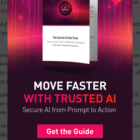
. Essa integração também tem o benefício de simplificar
 controle são centralizados em uma única plataforma.
lidade de rede e segurança, permitindo o gerenciament
urança, o que aprimora o gerenciamento da segurança, 
ram projetados como soluções nativas da nuvem, o que 
nuvem. No entanto, a integração dos recursos de otimiza
 as funções de rede e de segurança, enquanto a SSE of
nça de uma organização.
ade de segurança e otimização da rede, enquanto o SSE 
vel que a implementação do SASE seja mais complexa pa
tente para os recursos integrados de SD-WAN do SASE.
ecursos, incluindo segurança e otimização de rede. Co
ubconjunto dos recursos do SASE.