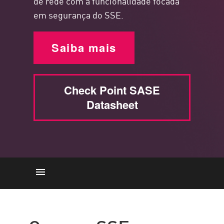
de rede com a funcionalidade focada
em segurança do SSE.
Saiba mais
Check Point SASE
Datasheet
Como o SSE melhora a
segurança e a experiência do
usuário