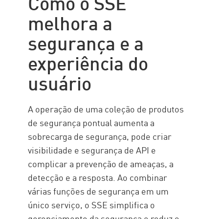
Como o SSE
melhora a
Principais capacidades
A importância
segurança e a
Considerações
experiência do
SSE com CP
usuário
Recursos
A operação de uma coleção de produtos
de segurança pontual aumenta a
sobrecarga de segurança, pode criar
visibilidade e segurança de API e
complicar a prevenção de ameaças, a
detecção e a resposta. Ao combinar
várias funções de segurança em um
único serviço, o SSE simplifica o
gerenciamento da segurança e reduz o