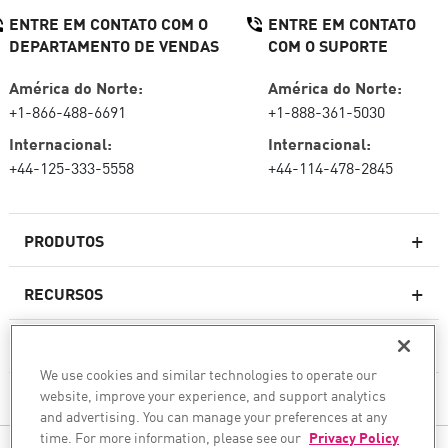
ENTRE EM CONTATO COM O
ENTRE EM CONTATO
DEPARTAMENTO DE VENDAS
COM O SUPORTE
América do Norte:
América do Norte:
+1-866-488-6691
+1-888-361-5030
Internacional:
Internacional:
+44-125-333-5558
+44-114-478-2845
PRODUTOS
RECURSOS
Firewalls de última geração
SERVIÇOS E SUPORTE
firewallcorporativo
We use cookies and similar technologies to operate our
website, improve your experience, and support analytics
EMPRESA
Serviço de segurança de rede
and advertising. You can manage your preferences at any
WAF
time. For more information, please see our
Privacy Policy