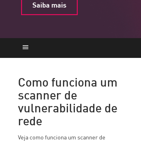
Saiba mais
Como funciona
Tipos
Como funciona um
Como maximizar suas
scanner de
varreduras de vulnerabilidade
vulnerabilidade de
Implementation with Check
Point
rede
Recursos
Veja como funciona um scanner de