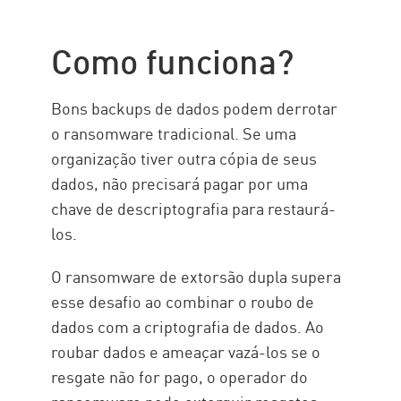
Como funciona
Sequência de ataque
Como funciona?
Riscos e impactos
Examples
Bons backups de dados podem derrotar
How to Prevent
o ransomware tradicional. Se uma
organização tiver outra cópia de seus
Prevenção com PC
dados, não precisará pagar por uma
chave de descriptografia para restaurá-
los.
O ransomware de extorsão dupla supera
esse desafio ao combinar o roubo de
dados com a criptografia de dados. Ao
roubar dados e ameaçar vazá-los se o
resgate não for pago, o operador do