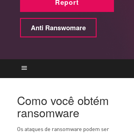
Report
Anti Ranswomare
ransomware
Remoção
Como você obtém
Prevenção
ransomware
Os ataques de ransomware podem ser