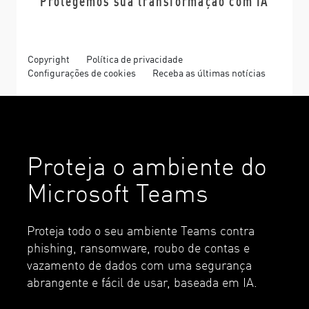
Protegemos sua transformação com IA
©1994–2026 Check Point Software Technologies Ltd. Todos
Segurança para e-mail
os direitos reservados.
Plataforma de Proteção de Endpoint
Copyright
Política de privacidade
Configurações de cookies
Receba as últimas notícias
Inteligência de ameaça
Priorização de Vulnerabilidades
Proteja o ambiente do
Remediação Segura
Microsoft Teams
Proteja todo o seu ambiente Teams contra
phishing, ransomware, roubo de contas e
vazamento de dados com uma segurança
abrangente e fácil de usar, baseada em IA.