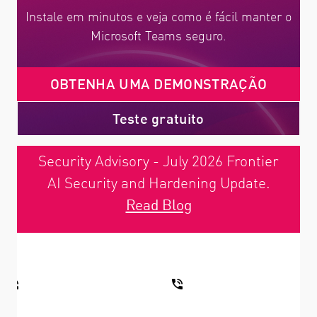
Instale em minutos e veja como é fácil manter o
Microsoft Teams seguro.
OBTENHA UMA DEMONSTRAÇÃO
Teste gratuito
Security Advisory - July 2026 Frontier
AI Security and Hardening Update.
Read Blog
ENTRE EM CONTATO COM O
ENTRE EM CONTATO
DEPARTAMENTO DE VENDAS
COM O SUPORTE