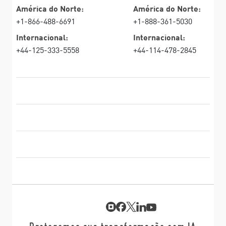
América do Norte:
América do Norte:
+1-866-488-6691
+1-888-361-5030
Internacional:
Internacional:
+44-125-333-5558
+44-114-478-2845
PRODUTOS
RECURSOS
Firewalls de última geração
SERVIÇOS E SUPORTE
firewallcorporativo
EMPRESA
Serviço de segurança de rede
WAF
SIGA-NOS
SASE