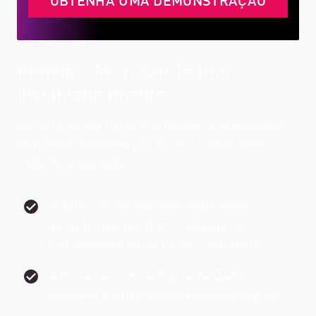
Proteja o Microsoft Teams
instantaneamente
Conecte-se em minutos e receba uma poderosa
segurança orientada por IA para o local onde o
trabalho é realizado.
A detecção de arquivos maliciosos
garante que nenhum malware ou
ransomware entre no seu ambiente.
A Proteção contra Perda de Dados
mantém o fluxo de informações seguro.