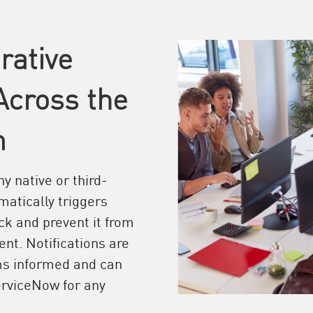
rative
Across the
m
y native or third-
matically triggers
ck and prevent it from
nt. Notifications are
ms informed and can
ServiceNow for any