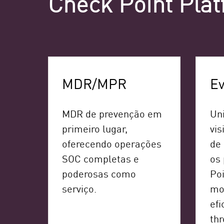
Check Point Plat
MDR/MPR
Ev
MDR de prevenção em
Uni
primeiro lugar,
vis
oferecendo operações
de
SOC completas e
os
poderosas como
Poi
serviço.
mo
efi
thr