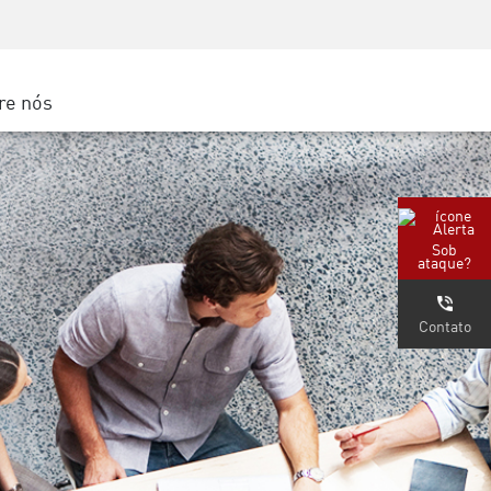
Conscientização sobre segurança
s
Treinamento de CISO
Secure Academy
re nós
gle Cloud
Sob
ataque?
Contato