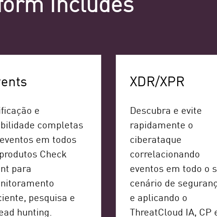
form Includes
ents
XDR/XPR
ficação e
Descubra e evite
ibilidade completas
rapidamente o
 eventos em todos
ciberataque
 produtos Check
correlacionando
nt para
eventos em todo o 
nitoramento
cenário de seguran
ciente, pesquisa e
e aplicando o
ead hunting.
ThreatCloud IA, CP