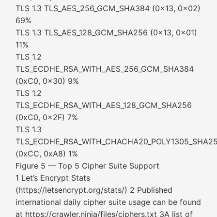
TLS 1.3 TLS_AES_256_GCM_SHA384 (0x13, 0x02)
69%
TLS 1.3 TLS_AES_128_GCM_SHA256 (0x13, 0x01)
11%
TLS 1.2
TLS_ECDHE_RSA_WITH_AES_256_GCM_SHA384
(0xC0, 0x30) 9%
TLS 1.2
TLS_ECDHE_RSA_WITH_AES_128_GCM_SHA256
(0xC0, 0x2F) 7%
TLS 1.3
TLS_ECDHE_RSA_WITH_CHACHA20_POLY1305_SHA2
(0xCC, 0xA8) 1%
Figure 5 — Top 5 Cipher Suite Support
1 Let’s Encrypt Stats
(https://letsencrypt.org/stats/) 2 Published
international daily cipher suite usage can be found
at https://crawler.ninja/files/ciphers.txt 3A list of