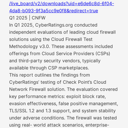
/live_board/v2/downloads?uid=e6de6c8d-6f04-
4da8-b093-9f3a5cc9e0f8&redirect=true
Q1 2025 | CNFW
In Q1 2025, CyberRatings.org conducted
independent evaluations of leading cloud firewall
solutions using the Cloud Firewall Test
Methodology v3.0. These assessments included
offerings from Cloud Service Providers (CSPs)
and third-party security vendors, typically
available through CSP marketplaces.
This report outlines the findings from
CyberRatings’ testing of Check Point’s Cloud
Network Firewall solution. The evaluation covered
key performance metrics: exploit block rate,
evasion effectiveness, false positive management,
TLS/SSL 1.2 and 1.3 support, and system stability
under adverse conditions. The firewall was tested
using real- world attack scenarios, enterprise-