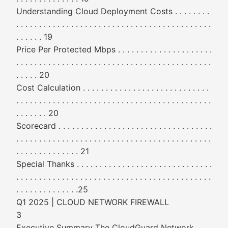
Understanding Cloud Deployment Costs . . . . . . . .
. . . . . . . . . . . . . . . . . . . . . . . . . . . . . . . . . . . . . . . . . . .
. . . . . . 19
Price Per Protected Mbps . . . . . . . . . . . . . . . . . . . . .
. . . . . . . . . . . . . . . . . . . . . . . . . . . . . . . . . . . . . . . . . . .
. . . . . 20
Cost Calculation . . . . . . . . . . . . . . . . . . . . . . . . . . . .
. . . . . . . . . . . . . . . . . . . . . . . . . . . . . . . . . . . . . . . . . . .
. . . . . . . 20
Scorecard . . . . . . . . . . . . . . . . . . . . . . . . . . . . . . . . . .
. . . . . . . . . . . . . . . . . . . . . . . . . . . . . . . . . . . . . . . . . . .
. . . . . . . . . . . . . . 21
Special Thanks . . . . . . . . . . . . . . . . . . . . . . . . . . . . . .
. . . . . . . . . . . . . . . . . . . . . . . . . . . . . . . . . . . . . . . . . . .
. . . . . . . . . . . . . .25
Q1 2025 | CLOUD NETWORK FIREWALL
3
Executive Summary The CloudGuard Network