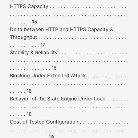
HTTPS Capacity . . . . . . . . . . . . . . . . . . . . . . . . . . . .
. . . . . . . . . . . . . . . . . . . . . . . . . . . . . . . . . . . . . . . . . . .
. . . . . . . . 15
Delta between HTTP and HTTPS Capacity &
Throughput . . . . . . . . . . . . . . . . . . . . . . . . . . . . . . . .
. . . . . . . . . . . 17
Stability & Reliability . . . . . . . . . . . . . . . . . . . . . . . . .
. . . . . . . . . . . . . . . . . . . . . . . . . . . . . . . . . . . . . . . . . . .
. . . . . . . . . . . . . . . 18
Blocking Under Extended Attack . . . . . . . . . . . . . . .
. . . . . . . . . . . . . . . . . . . . . . . . . . . . . . . . . . . . . . . . . . .
. . . . . . 18
Behavior of the State Engine Under Load . . . . . . . .
. . . . . . . . . . . . . . . . . . . . . . . . . . . . . . . . . . . . . . . . . . .
. . . . . . 18
Cost of Tested Configuration . . . . . . . . . . . . . . . . . .
. . . . . . . . . . . . . . . . . . . . . . . . . . . . . . . . . . . . . . . . . . .
. . . . . . . . . . . . . . 19