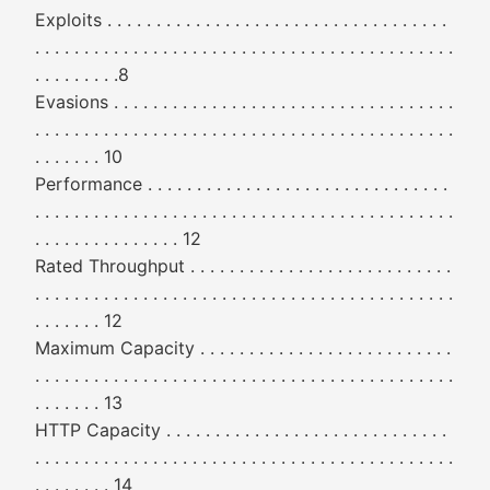
Exploits . . . . . . . . . . . . . . . . . . . . . . . . . . . . . . . . . . .
. . . . . . . . . . . . . . . . . . . . . . . . . . . . . . . . . . . . . . . . . . .
. . . . . . . . .8
Evasions . . . . . . . . . . . . . . . . . . . . . . . . . . . . . . . . . . .
. . . . . . . . . . . . . . . . . . . . . . . . . . . . . . . . . . . . . . . . . . .
. . . . . . . 10
Performance . . . . . . . . . . . . . . . . . . . . . . . . . . . . . . .
. . . . . . . . . . . . . . . . . . . . . . . . . . . . . . . . . . . . . . . . . . .
. . . . . . . . . . . . . . . 12
Rated Throughput . . . . . . . . . . . . . . . . . . . . . . . . . . .
. . . . . . . . . . . . . . . . . . . . . . . . . . . . . . . . . . . . . . . . . . .
. . . . . . . 12
Maximum Capacity . . . . . . . . . . . . . . . . . . . . . . . . . .
. . . . . . . . . . . . . . . . . . . . . . . . . . . . . . . . . . . . . . . . . . .
. . . . . . . 13
HTTP Capacity . . . . . . . . . . . . . . . . . . . . . . . . . . . . .
. . . . . . . . . . . . . . . . . . . . . . . . . . . . . . . . . . . . . . . . . . .
. . . . . . . . 14