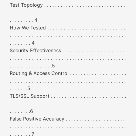
Test Topology . . . . . . . . . . . . . . . . . . . . . . . . . . . . . .
. . . . . . . . . . . . . . . . . . . . . . . . . . . . . . . . . . . . . . . . . . .
. . . . . . . . . 4
How We Tested . . . . . . . . . . . . . . . . . . . . . . . . . . . . .
. . . . . . . . . . . . . . . . . . . . . . . . . . . . . . . . . . . . . . . . . . .
. . . . . . . . 4
Security Effectiveness . . . . . . . . . . . . . . . . . . . . . . .
. . . . . . . . . . . . . . . . . . . . . . . . . . . . . . . . . . . . . . . . . . .
. . . . . . . . . . . . . . . .5
Routing & Access Control . . . . . . . . . . . . . . . . . . . . .
. . . . . . . . . . . . . . . . . . . . . . . . . . . . . . . . . . . . . . . . . . .
. . . . . . .5
TLS/SSL Support . . . . . . . . . . . . . . . . . . . . . . . . . . . .
. . . . . . . . . . . . . . . . . . . . . . . . . . . . . . . . . . . . . . . . . . .
. . . . . . . .6
False Positive Accuracy . . . . . . . . . . . . . . . . . . . . . .
. . . . . . . . . . . . . . . . . . . . . . . . . . . . . . . . . . . . . . . . . . .
. . . . . . . . 7