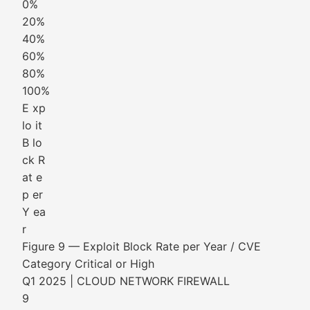
0%
20%
40%
60%
80%
100%
E xp
lo it
B lo
ck R
at e
p er
Y ea
r
Figure 9 — Exploit Block Rate per Year / CVE
Category Critical or High
Q1 2025 | CLOUD NETWORK FIREWALL
9