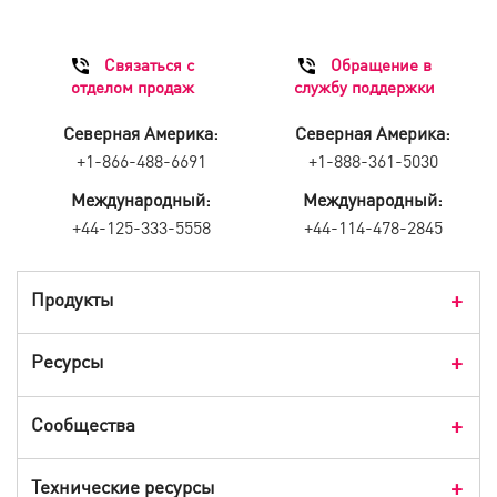
Связаться с
Обращение в
отделом продаж
службу поддержки
Северная Америка:
Северная Америка:
+1-866-488-6691
+1-888-361-5030
Международный:
Международный:
+44-125-333-5558
+44-114-478-2845
Продукты
Обзор продуктов
Ресурсы
Продукты для потребителей
Истории клиентов
Сообщества
Мероприятия
Блог Check Point
Технические ресурсы
CPX 360