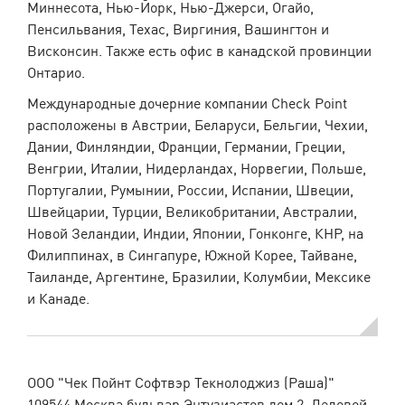
Миннесота, Нью-Йорк, Нью-Джерси, Огайо,
Пенсильвания, Техас, Виргиния, Вашингтон и
Висконсин. Также есть офис в канадской провинции
Онтарио.
Международные дочерние компании Check Point
расположены в Австрии, Беларуси, Бельгии, Чехии,
Дании, Финляндии, Франции, Германии, Греции,
Венгрии, Италии, Нидерландах, Норвегии, Польше,
Португалии, Румынии, России, Испании, Швеции,
Швейцарии, Турции, Великобритании, Австралии,
Новой Зеландии, Индии, Японии, Гонконге, КНР, на
Филиппинах, в Сингапуре, Южной Корее, Тайване,
Таиланде, Аргентине, Бразилии, Колумбии, Мексике
и Канаде.
ООО "Чек Пойнт Софтвэр Текнолоджиз (Раша)"
109544 Москва бульвар Энтузиастов дом 2, Деловой