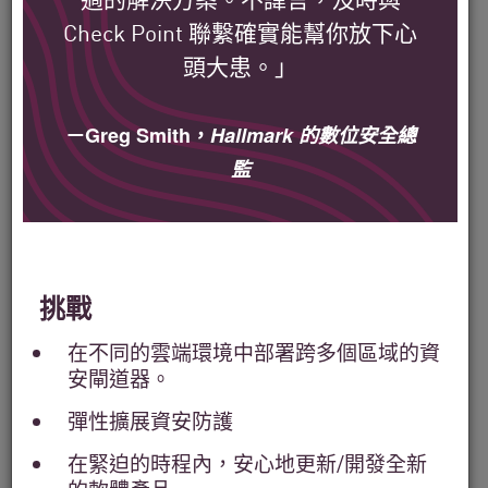
Check Point 聯繫確實能幫你放下心
頭大患。」
了解 Check Point 全球各地
－Greg Smith，
Hallmark 的數位安全總
的客戶們如何保障他們的資
監
安環境。
我們的使命是要幫忙保障全球各地大型企
業組織、政府機構與服務供應商的資訊流
挑戰
通安全。
在不同的雲端環境中部署跨多個區域的資
安閘道器。
Filter
彈性擴展資安防護
by
Solutions
在緊迫的時程內，安心地更新/開發全新
Filter