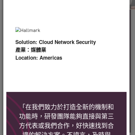
服務
60 多個
Solution: Cloud Network Security
產業
產業：媒體業
Location: Americas
全球
超過 100,000 位
客戶
30 多年的
「在我們致力於打造全新的機制和
功能時，研發團隊能夠直接與第三
業界專業知識
方代表或我們合作，好快速找到合
適的解決方案。不諱言，及時與