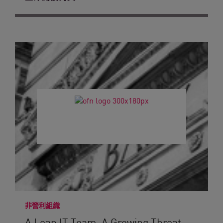
非營利組織
A Lean IT Team. A Growing Threat