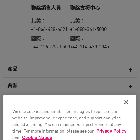
聯絡銷售人員
聯絡支援中心
北美：
北美：
+1-866-488-6691
+1-888-361-5030
國際：
國際：
+44-125-333-5558
+44-114-478-2845
產品
資源
次世代防火牆
服務與支援
企業防火牆
We use cookies and similar technologies to operate our
website, improve your experience, and support analytics
雲端網路安全防護
公司
and advertising. You can manage your preferences at any
WAF
time. For more information, please see our
Privacy Policy
追蹤我們的最新消息
and
Cookie Notice
.