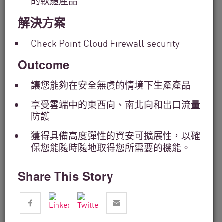
的軟體產品
by
Industry
解決方案
Filter
by
Check Point Cloud Firewall security
Location
Search
Outcome
by
Keyword
讓您能夠在安全無虞的情境下生產產品
享受雲端中的東西向、南北向和出口流量
防護
獲得具備高度彈性的資安可擴展性，以確
保您能隨時隨地取得您所需要的機能。
Share This Story