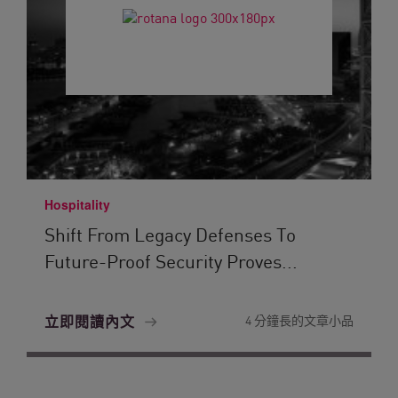
Hospitality
Shift From Legacy Defenses To
Future-Proof Security Proves...
立即閱讀內文
4 分鐘長的文章小品