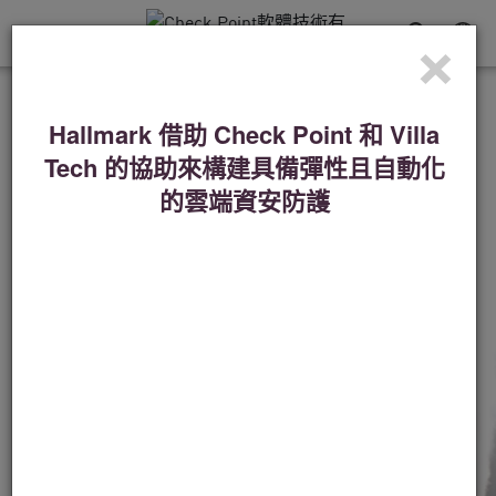
×
切
換
導
客戶經驗
覽
Hallmark 借助 Check Point 和 Villa
功
對於丹佛野馬隊而言，防守
Tech 的協助來構建具備彈性且自動化
能
是致勝策略
的雲端資安防護
“技術是首要的，但也與人有關，這是 Check
Point 走在前列的另一個領域。”
觀看影片
立即閱讀內文