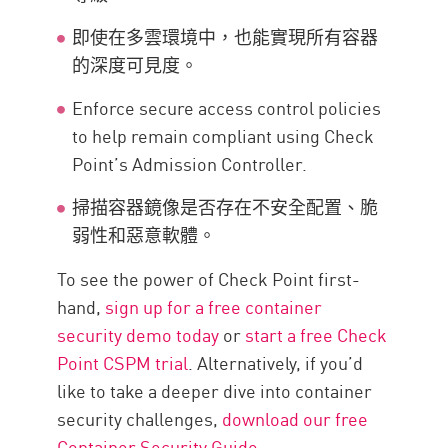
即使在多雲環境中，也能實現所有容器
的深度可見度。
Enforce secure access control policies
to help remain compliant using Check
Point’s Admission Controller.
掃描容器鏡像是否存在不安全配置、脆
弱性和惡意軟體。
To see the power of Check Point first-
hand,
sign up for a free container
security demo today
or
start a free Check
Point CSPM trial
. Alternatively, if you’d
like to take a deeper dive into container
security challenges,
download our free
Container Security Guide
.