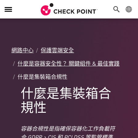
切
換
導
覽
功
能
網路中心
保護雲端安全
什麼是容器安全性？ 關鍵組件 & 最佳實踐
什麼是集裝箱合規性
什麼是集裝箱合
規性
容器合規性是指確保容器化工作負載符
合 GDPR、CIS 和 PCI DSS 等監管標準