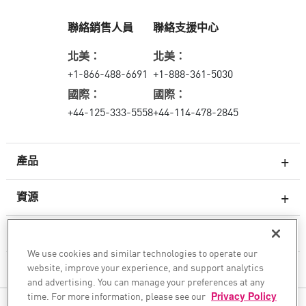
聯絡銷售人員
聯絡支援中心
北美：
北美：
+1-866-488-6691
+1-888-361-5030
國際：
國際：
+44-125-333-5558
+44-114-478-2845
產品
資源
次世代防火牆
服務與支援
企業防火牆
We use cookies and similar technologies to operate our
website, improve your experience, and support analytics
雲端網路安全防護
公司
and advertising. You can manage your preferences at any
WAF
time. For more information, please see our
Privacy Policy