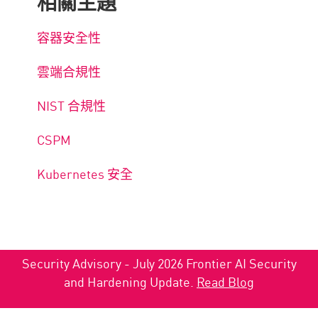
相關主題
容器安全性
雲端合規性
NIST 合規性
CSPM
Kubernetes 安全
Security Advisory - July 2026 Frontier AI Security
and Hardening Update.
Read Blog