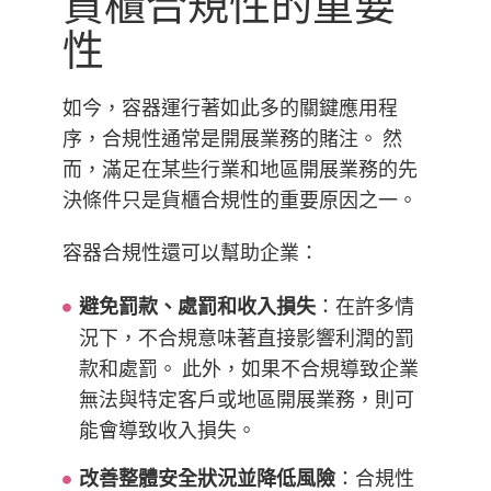
貨櫃合規性的重要
美國國家標準技術研究所
性
PCI 數據傳輸系統
GDPR
如今，容器運行著如此多的關鍵應用程
CIS 基準
序，合規性通常是開展業務的賭注。 然
而，滿足在某些行業和地區開展業務的先
Check Point Solution
決條件只是貨櫃合規性的重要原因之一。
容器合規性還可以幫助企業：
：在許多情
避免罰款、處罰和收入損失
況下，不合規意味著直接影響利潤的罰
款和處罰。 此外，如果不合規導致企業
無法與特定客戶或地區開展業務，則可
能會導致收入損失。
：合規性
改善整體安全狀況並降低風險