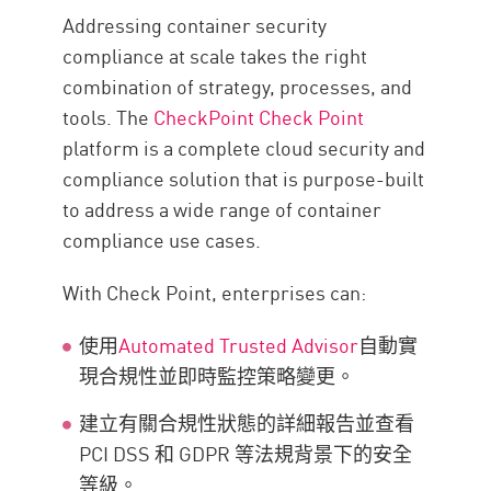
Addressing container security
compliance at scale takes the right
combination of strategy, processes, and
tools. The
CheckPoint Check Point
platform is a complete cloud security and
compliance solution that is purpose-built
to address a wide range of container
compliance use cases.
With Check Point, enterprises can:
使用
Automated Trusted Advisor
自動實
現合規性並即時監控策略變更。
建立有關合規性狀態的詳細報告並查看
PCI DSS 和 GDPR 等法規背景下的安全
等級。