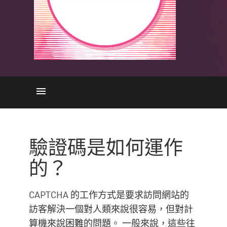
How Does it Work
重要性
驗證碼是如何運作
不同類型
的？
防止欺詐者
缺點
CAPTCHA 的工作方式是要求訪問網站的
Check Point Solution
訪客解決一個對人類來說很容易，但對計
算機來說困難的問題。 一般來說，這些往