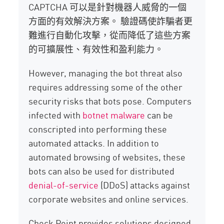
CAPTCHA 可以是針對機器人威脅的一個
方面的有效解決方案。 驗證碼使詐騙者更
難進行自動化攻擊，從而降低了這些方案
的可擴展性、有效性和盈利能力。
However, managing the bot threat also
requires addressing some of the other
security risks that bots pose. Computers
infected with
botnet malware
can be
conscripted into performing these
automated attacks. In addition to
automated browsing of websites, these
bots can also be used for distributed
denial-of-service
(DDoS) attacks against
corporate websites and online services.
Check Point provides solutions designed