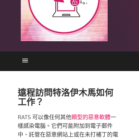
RAT 的威脅
如何防範遠端存取特洛伊木馬
遠程訪問特洛伊木馬如何
使用 Check Point 預防 RAT 感染
工作？
RATS 可以像任何其他
類型的惡意軟體
一
樣感染電腦。它們可能附加到電子郵件
中、託管在惡意網站上或在未打補丁的電