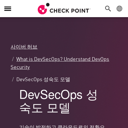
탐
색
전
환
사이버 허브
What is DevSecOps? Understand DevOps
Security
DevSecOps 성숙도 모델
DevSecOps 성
숙도 모델
기술이 발전하고 클라우드로의 전환으