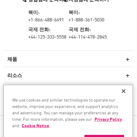
북미:
북미:
+1-866-488-6691
+1-888-361-5030
국제 전화:
국제 전화:
+44-125-333-5558
+44-114-478-2845
제품
리소스
차세대 방화벽
서비스 및 지원
엔터프라이즈 방화벽
We use cookies and similar technologies to operate our
website, improve your experience, and support analytics
회사
클라우드 네트워크 보안
and advertising. You can manage your preferences at any
WAF
time. For more information, please see our
Privacy Policy
팔로우하기
and
Cookie Notice
.
SASE
안전한 AI 전환을 도와드립니다