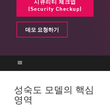
시큐리티 체크업
(Security Checkup)
데모 요청하기
핵심 영역
이점
성숙도 모델의 핵심
Levels
영역
Reach DevSecOps Maturity with
Check Point