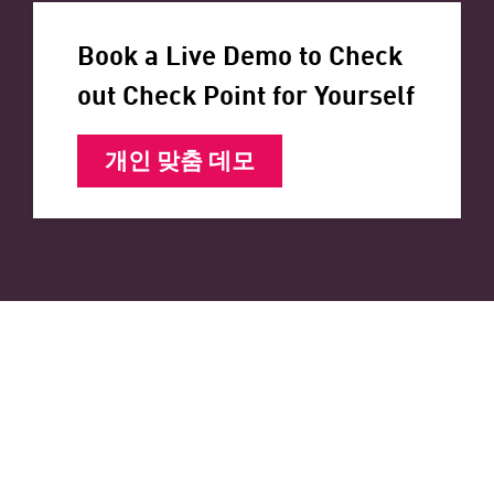
Book a Live Demo to Check
out Check Point for Yourself
개인 맞춤 데모
AI moves fast. Your
firewall should too.