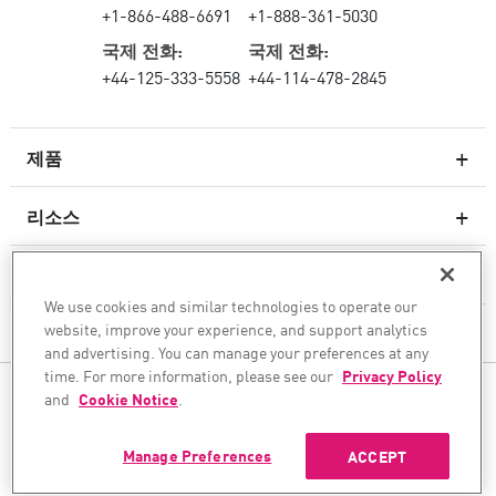
+1-866-488-6691
+1-888-361-5030
국제 전화:
국제 전화:
+44-125-333-5558
+44-114-478-2845
제품
리소스
차세대 방화벽
서비스 및 지원
엔터프라이즈 방화벽
We use cookies and similar technologies to operate our
website, improve your experience, and support analytics
회사
클라우드 네트워크 보안
and advertising. You can manage your preferences at any
WAF
time. For more information, please see our
Privacy Policy
팔로우하기
and
Cookie Notice
.
SASE
안전한 AI 전환을 도와드립니다
Manage Preferences
ACCEPT
©1994–2026 Check Point Software Technologies Ltd. All rights reserved.
Copyright
개인 정보 보호 정책
쿠키 설정
최신 뉴스 받기