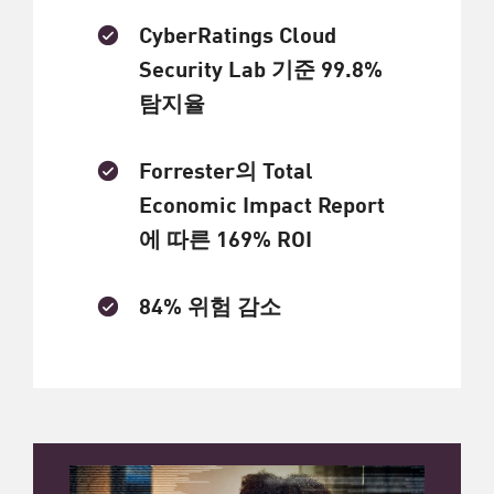
CyberRatings Cloud
Security Lab 기준 99.8%
탐지율
Forrester의 Total
Economic Impact Report
에 따른 169% ROI
84% 위험 감소